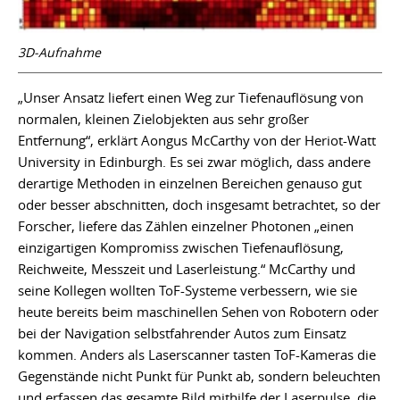
3D-Aufnahme
„Unser Ansatz liefert einen Weg zur Tiefenauflösung von
normalen, kleinen Zielobjekten aus sehr großer
Entfernung“, erklärt Aongus McCarthy von der Heriot-Watt
University in Edinburgh. Es sei zwar möglich, dass andere
derartige Methoden in einzelnen Bereichen genauso gut
oder besser abschnitten, doch insgesamt betrachtet, so der
Forscher, liefere das Zählen einzelner Photonen „einen
einzigartigen Kompromiss zwischen Tiefenauflösung,
Reichweite, Messzeit und Laserleistung.“ McCarthy und
seine Kollegen wollten ToF-Systeme verbessern, wie sie
heute bereits beim maschinellen Sehen von Robotern oder
bei der Navigation selbstfahrender Autos zum Einsatz
kommen. Anders als Laserscanner tasten ToF-Kameras die
Gegenstände nicht Punkt für Punkt ab, sondern beleuchten
und erfassen das gesamte Bild mithilfe der Laserpulse, die