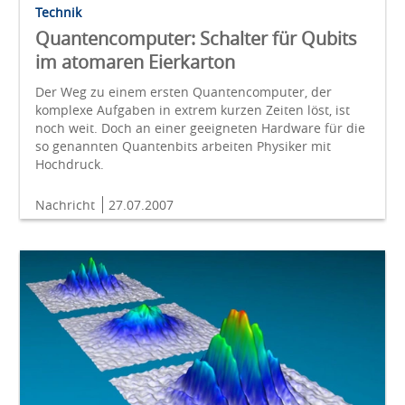
Technik
Quantencomputer: Schalter für Qubits
im atomaren Eierkarton
Der Weg zu einem ersten Quantencomputer, der
komplexe Aufgaben in extrem kurzen Zeiten löst, ist
noch weit. Doch an einer geeigneten Hardware für die
so genannten Quantenbits arbeiten Physiker mit
Hochdruck.
Nachricht
27.07.2007