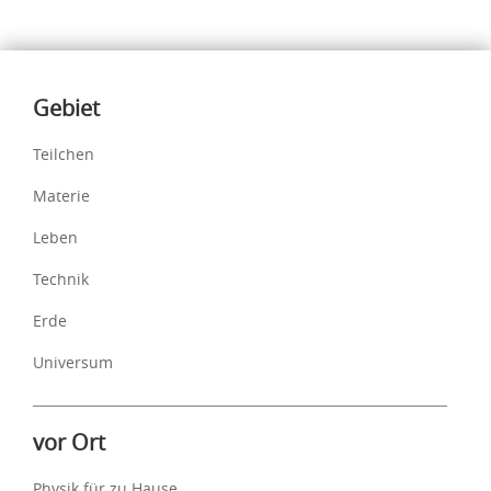
Inhalte
Gebiet
Teilchen
Materie
Leben
Technik
Erde
Universum
vor Ort
Physik für zu Hause