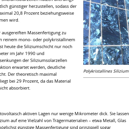
utlich günstiger herzustellen, sodass der
aximal 20,8 Prozent beziehungsweise
men wird.
r ausgereiften Massenfertigung zu
an reinem mono- oder polykristallinem
ist heute die Siliziumschicht nur noch
eter im Jahr 1990 und
enkungen der Siliziumsolarzellen
ktion erwartet werden, deutliche
Polykristallines Silizium
cht. Der theoretisch maximal
liegt bei 29 Prozent, da das Material
icht absorbiert.
tovoltaisch aktiven Lagen nur wenige Mikrometer dick. Sie lassen
izium auf eine Vielzahl von Trägermaterialien – etwa Metall, Glas
möglichst günstige Massenfertigung sind prinzipiell sogar