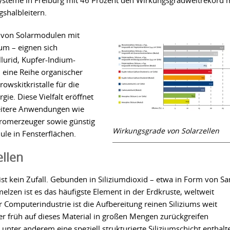
esysteme in Freiburg mit 46 Prozent den Wirkungsgradweltrekord 
gshalbleitern.
 von Solarmodulen mit
um – eignen sich
lurid, Kupfer-Indium-
 eine Reihe organischer
owskitkristalle für die
e. Diese Vielfalt eröffnet
weitere Anwendungen wie
 Stromerzeuger sowie günstig
Wirkungsgrade von Solarzellen
le in Fensterflächen.
ellen
ist kein Zufall. Gebunden in Siliziumdioxid – etwa in Form von S
melzen ist es das häufigste Element in der Erdkruste, weltweit
r Computerindustrie ist die Aufbereitung reinen Siliziums weit
ller früh auf dieses Material in großen Mengen zurückgreifen
e unter anderem eine speziell strukturierte Siliziumschicht enthalt