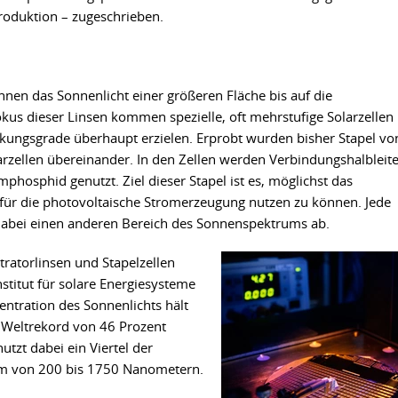
roduktion – zugeschrieben.
nnen das Sonnenlicht einer größeren Fläche bis auf die
okus dieser Linsen kommen spezielle, oft mehrstufige Solarzellen
irkungsgrade überhaupt erzielen. Erprobt wurden bisher Stapel vo
arzellen übereinander. In den Zellen werden Verbindungshalbleite
hosphid genutzt. Ziel dieser Stapel ist es, möglichst das
für die photovoltaische Stromerzeugung nutzen zu können. Jede
 dabei einen anderen Bereich des Sonnenspektrums ab.
ratorlinsen und Stapelzellen
stitut für solare Energiesysteme
entration des Sonnenlichts hält
en Weltrekord von 46 Prozent
utzt dabei ein Viertel der
rum von 200 bis 1750 Nanometern.