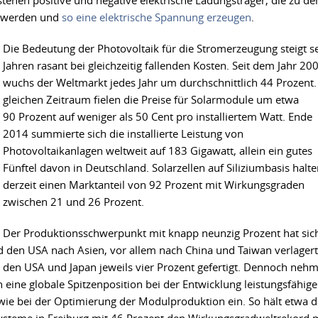
stehen positive und negative elektrische Ladungsträger, die zu de
rt werden und
so eine elektrische Spannung erzeugen
.
Die Bedeutung der Photovoltaik für die Stromerzeugung steigt se
Jahren rasant bei gleichzeitig fallenden Kosten. Seit dem Jahr 20
wuchs der Weltmarkt jedes Jahr um durchschnittlich 44 Prozent.
gleichen Zeitraum fielen die Preise für Solarmodule um etwa
90 Prozent auf weniger als 50 Cent pro installiertem Watt. Ende
2014 summierte sich die installierte Leistung von
Photovoltaikanlagen weltweit auf 183 Gigawatt, allein ein gutes
Fünftel davon in Deutschland. Solarzellen auf Siliziumbasis halt
derzeit einen Marktanteil von 92 Prozent mit Wirkungsgraden
zwischen 21 und 26 Prozent.
Der Produktionsschwerpunkt mit knapp neunzig Prozent hat sic
 den USA nach Asien, vor allem nach China und Taiwan verlagert.
 den USA und Japan jeweils vier Prozent gefertigt. Dennoch neh
 eine globale Spitzenposition bei der Entwicklung leistungsfähige
wie bei der Optimierung der Modulproduktion ein. So hält etwa d