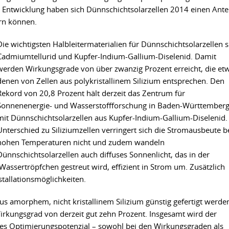
 Entwicklung haben sich Dünnschichtsolarzellen 2014 einen Antei
rn können.
Die wichtigsten Halbleitermaterialien für Dünnschichtsolarzellen 
Cadmiumtellurid und Kupfer-Indium-Gallium-Diselenid. Damit
werden Wirkungsgrade von über zwanzig Prozent erreicht, die et
denen von Zellen aus polykristallinem Silizium entsprechen. Den
Rekord von 20,8 Prozent hält derzeit das Zentrum für
Sonnenenergie- und Wasserstoffforschung in Baden-Württember
mit Dünnschichtsolarzellen aus Kupfer-Indium-Gallium-Diselenid.
Unterschied zu Siliziumzellen verringert sich die Stromausbeute b
hohen Temperaturen nicht und zudem wandeln
Dünnschichtsolarzellen auch diffuses Sonnenlicht, das in der
assertröpfchen gestreut wird, effizient in Strom um. Zusätzlich
stallationsmöglichkeiten.
s amorphem, nicht kristallinem Silizium günstig gefertigt werde
Wirkungsgrad von derzeit gut zehn Prozent. Insgesamt wird der
es Optimierungspotenzial – sowohl bei den Wirkungsgraden als