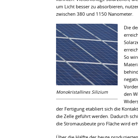
um Licht besser zu absorbieren, nutze
zwischen 380 und 1150 Nanometer.
Die de
erreic
Solarz
erreic
So wir
Materi
behind
negati
Vorder
Monokristallines Silizium
den Wi
Widers
der Fertigung etabliert sich die Konta
die Zelle geführt werden. Dadurch sch
die Stromausbeute pro Fläche wird er
Über die Hälfte der heute produzierten