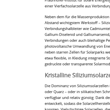
Fraunhofer-Institut für solare Energi
einer Vierfachsolarzelle aus Verbindun
Neben dem für die Massenproduktion
Abstand wichtigstem Werkstoff – Silizi
Verbindungshalbleiter wie Cadmiumtel
Gallium-Diselenid und Galliumarsenid,
Verbindungen oder auch bleihaltige Per
photovoltaische Umwandlung von Energi
neben starren Zellen für Solarparks 
etwa flexible, in Kleidung integrierte
gedruckte oder transparente Solarmodu
Kristalline Siliziumsolarz
Die Dominanz von Siliziumsolarzellen 
oder Quarz – oder in silikatischen Sch
verfügbar und relativ günstig. Dank de
entwickelt, sodass die Solarzellherste
konnten. Vielschichtige Solarzellen, di