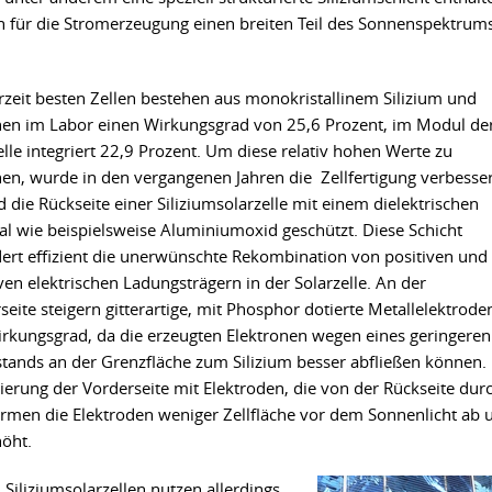
n für die Stromerzeugung einen breiten Teil des Sonnenspektrum
rzeit besten Zellen bestehen aus monokristallinem Silizium und
hen im Labor einen Wirkungsgrad von 25,6 Prozent, im Modul de
elle integriert 22,9 Prozent. Um diese relativ hohen Werte zu
hen, wurde in den vergangenen Jahren die Zellfertigung verbesser
d die Rückseite einer Siliziumsolarzelle mit einem dielektrischen
al wie beispielsweise Aluminiumoxid geschützt. Diese Schicht
ert effizient die unerwünschte Rekombination von positiven und
ven elektrischen Ladungsträgern in der Solarzelle. An der
seite steigern gitterartige, mit Phosphor dotierte Metallelektrode
rkungsgrad, da die erzeugten Elektronen wegen eines geringeren
tands an der Grenzfläche zum Silizium besser abfließen können. 
ktierung der Vorderseite mit Elektroden, die von der Rückseite dur
irmen die Elektroden weniger Zellfläche vor dem Sonnenlicht ab 
höht.
 Siliziumsolarzellen nutzen allerdings