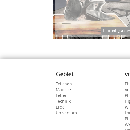
Einmalig akti
Inhalte
Gebiet
v
Teilchen
Ph
Materie
Ve
Leben
Ph
Technik
Hi
Erde
Wi
Universum
La
Ph
We