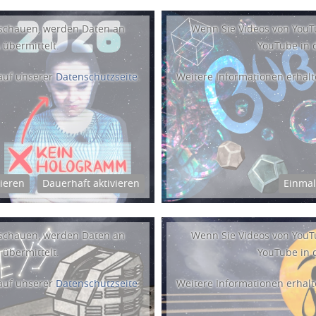
schauen, werden Daten an
Wenn Sie Videos von You
 übermittelt.
YouTube in d
 auf unserer
Datenschutzseite
.
Weitere Informationen erhalt
vieren
Dauerhaft aktivieren
Einmal
schauen, werden Daten an
Wenn Sie Videos von You
 übermittelt.
YouTube in d
 auf unserer
Datenschutzseite
.
Weitere Informationen erhalt