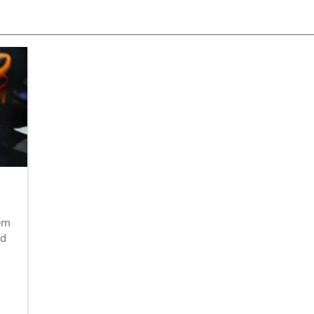
dem
nd