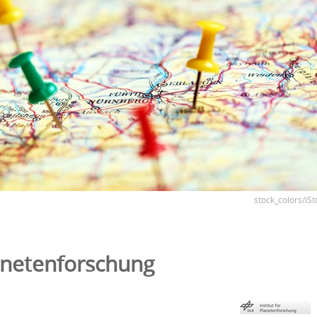
stock_colors/iSt
lanetenforschung