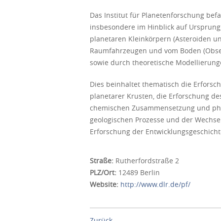
Das Institut für Planetenforschung bef
insbesondere im Hinblick auf Ursprun
planetaren Kleinkörpern (Asteroiden u
Raumfahrzeugen und vom Boden (Obser
sowie durch theoretische Modellierung
Dies beinhaltet thematisch die Erfors
planetarer Krusten, die Erforschung d
chemischen Zusammensetzung und physi
geologischen Prozesse und der Wechse
Erforschung der Entwicklungsgeschicht
Straße:
Rutherfordstraße 2
PLZ/Ort:
12489 Berlin
Website:
http://www.dlr.de/pf/
Zurück