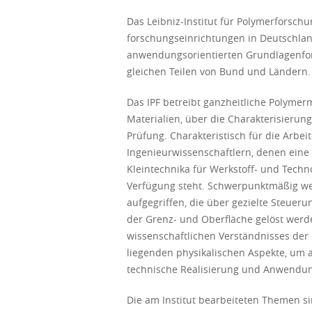
Das Leibniz-Institut für Polymerforschun
forschungseinrichtungen in Deutschland.
anwendungsorientierten Grundlagenfors
gleichen Teilen von Bund und Ländern.
Das IPF betreibt ganzheitliche Polyme
Materialien, über die Charakterisierun
Prüfung. Charakteristisch für die Arb
Ingenieurwissenschaftlern, denen eine
Kleintechnika für Werkstoff- und Tech
Verfügung steht. Schwerpunktmäßig we
aufgegriffen, die über gezielte Steue
der Grenz- und Oberfläche gelöst werde
wissenschaftlichen Verständnisses de
liegenden physikalischen Aspekte, um au
technische Realisierung und Anwendun
Die am Institut bearbeiteten Themen sin