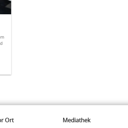
dem
nd
or Ort
Mediathek