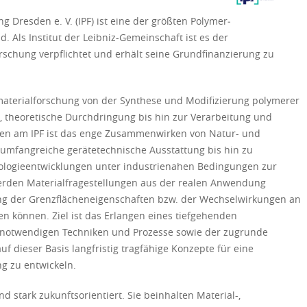
g Dresden e. V. (IPF) ist eine der größten Polymer­
 Als Institut der Leibniz-Gemeinschaft ist es der
chung verpflichtet und erhält seine Grund­finanzierung zu
rmaterialforschung von der Synthese und Modifizierung polymerer
g, theoretische Durchdringung bis hin zur Verarbeitung und
eiten am IPF ist das enge Zusammenwirken von Natur- und
 umfangreiche gerätetechnische Ausstattung bis hin zu
nologie­entwicklungen unter industrienahen Bedingungen zur
rden Materialfragestellungen aus der realen Anwendung
rung der Grenzflächeneigenschaften bzw. der Wechselwirkungen an
n können. Ziel ist das Erlangen eines tiefgehenden
r notwendigen Techniken und Prozesse sowie der zugrunde
f dieser Basis langfristig tragfähige Konzepte für eine
g zu entwickeln.
d stark zukunftsorientiert. Sie beinhalten Material-,