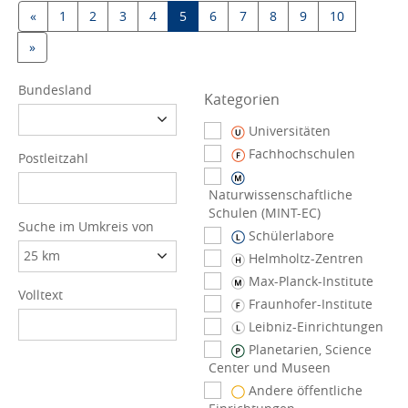
«
1
2
3
4
5
6
7
8
9
10
»
Bundesland
Kategorien
Universitäten
Fachhochschulen
Postleitzahl
Naturwissenschaftliche
Schulen (MINT-EC)
Suche im Umkreis von
Schülerlabore
Helmholtz-Zentren
Max-Planck-Institute
Volltext
Fraunhofer-Institute
Leibniz-Einrichtungen
Planetarien, Science
Center und Museen
Andere öffentliche