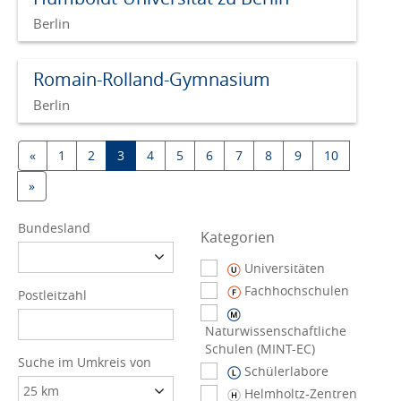
Berlin
Romain-Rolland-Gymnasium
Berlin
«
1
2
3
4
5
6
7
8
9
10
»
Bundesland
Kategorien
Universitäten
Fachhochschulen
Postleitzahl
Naturwissenschaftliche
Schulen (MINT-EC)
Suche im Umkreis von
Schülerlabore
Helmholtz-Zentren