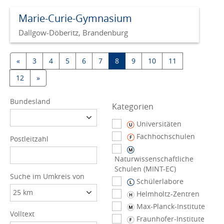
Marie-Curie-Gymnasium
Dallgow-Döberitz, Brandenburg
«
3
4
5
6
7
8
9
10
11
12
»
Bundesland
Kategorien
Universitäten
Fachhochschulen
Postleitzahl
Naturwissenschaftliche
Schulen (MINT-EC)
Suche im Umkreis von
Schülerlabore
Helmholtz-Zentren
Max-Planck-Institute
Volltext
Fraunhofer-Institute