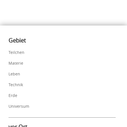
Inhalte
Gebiet
Teilchen
Materie
Leben
Technik
Erde
Universum
vor Ort