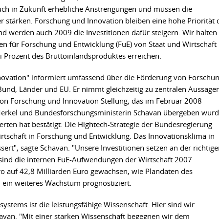
uch in Zukunft erhebliche Anstrengungen und müssen die
 stärken. Forschung und Innovation bleiben eine hohe Priorität 
nd werden auch 2009 die Investitionen dafür steigern. Wir halten
ben für Forschung und Entwicklung (FuE) von Staat und Wirtschaft
 Prozent des Bruttoinlandsproduktes erreichen.
ovation" informiert umfassend über die Förderung von Forschu
und, Länder und EU. Er nimmt gleichzeitig zu zentralen Aussage
n Forschung und Innovation Stellung, das im Februar 2008
Merkel und Bundesforschungsministerin Schavan übergeben wurd
ten hat bestätigt: Die Hightech-Strategie der Bundesregierung
Wirtschaft in Forschung und Entwicklung. Das Innovationsklima in
sert", sagte Schavan. "Unsere Investitionen setzen an der richtig
n sind die internen FuE-Aufwendungen der Wirtschaft 2007
o auf 42,8 Milliarden Euro gewachsen, wie Plandaten des
d ein weiteres Wachstum prognostiziert.
stems ist die leistungsfähige Wissenschaft. Hier sind wir
havan. "Mit einer starken Wissenschaft begegnen wir dem