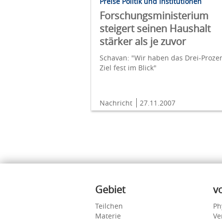
Preise Politik und Institutionen
Forschungsministerium
steigert seinen Haushalt
stärker als je zuvor
Schavan: "Wir haben das Drei-Prozen
Ziel fest im Blick"
Nachricht
27.11.2007
Inhalte
Gebiet
v
Teilchen
Ph
Materie
Ve