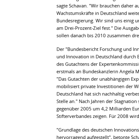
sagte Schavan. "Wir brauchen daher a
Wachstumskräfte in Deutschland weiter
Bundesregierung. Wir sind uns einig u
am Drei-Prozent-Ziel fest." Die Ausga
sollen danach bis 2010 zusammen drei
Der "Bundesbericht Forschung und Inn
und Innovation in Deutschland durch B
des Gutachtens der Expertenkommissio
erstmals an Bundeskanzlerin Angela 
"Das Gutachten der unabhängigen Exper
mobilisiert private Investitionen der 
Deutschland hat sich nachhaltig verbes
Stelle an." Nach Jahren der Stagnatio
gegenüber 2005 um 4,2 Milliarden Eur
Stifterverbandes zeigen. Für 2008 wir
"Grundlage des deutschen Innovationssy
hervorragend aufgestellt", betonte Sc