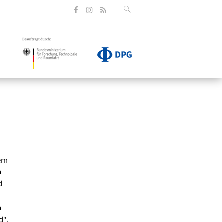
sem
n
d
n
d",