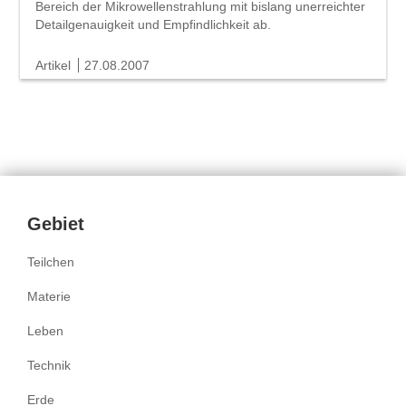
Bereich der Mikro­wellen­strahlung mit bislang unerreichter
Detail­genauig­keit und Em­pfindlich­keit ab.
Artikel
27.08.2007
Inhalte
Gebiet
Teilchen
Materie
Leben
Technik
Erde