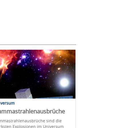
iversum
ammastrahlenausbrüche
mmastrahlenausbrüche sind die
ärksten Explosionen im Universum