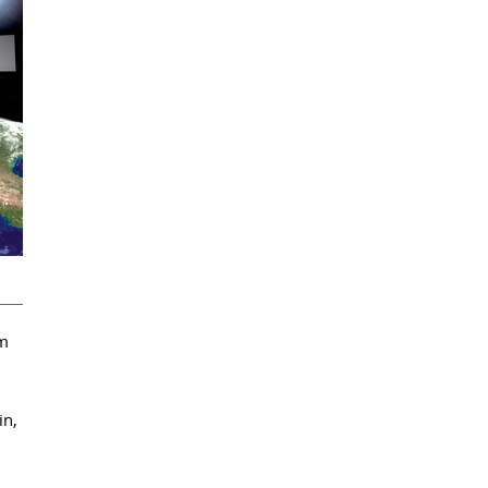
em
in,