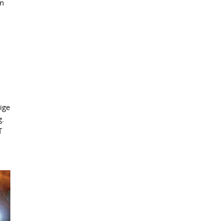
nn
ige
g.
T