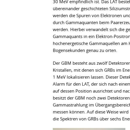
30 MeV empfindlich ist. Das LAT best
übereinander geschichteten Siliziumstr
werden die Spuren von Elektronen und
durch Gammaquanten beim Paarerzeu
werden. Hierbei verwandelt sich die g
Gammaquants in ein Elektron-Positron-
hochenergetische Gammaquellen am H
Bogensekunden genau zu orten.
Der GBM besteht aus zwölf Detektoren
Kristallen, mit denen sich GRBs im Ene
1 MeV lokalisieren lassen. Dieser Det
Alarm für den LAT, der sich nach eine
auf dessen Position ausrichtet und n
besitzt der GBM noch zwei Detektoren 
Gammastrahlung im Übergangsbereich
messen können. Auf diese Weise wird 
die Spektren von GRBs über sechs En