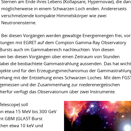
Sternen am Ende ihres Lebens (Kollapsare, Hypernovae), die da
möglicherweise in einem Schwarzen Loch enden. Andererseits
verschmelzende kompakte Himmelskörper wie zwei
Neutronensterne.
Bei diesen Vorgängen werden gewaltige Energiemengen frei, vor
achtungen mit EGRET auf dem Compton Gamma-Ray Observatory
er Bursts auch im Gammabereich nachleuchten. Von diesen
chen bei diesen Vorgängen über einen Zeitraum von Stunden
dabei die beobachtete Gammastrahlung aussenden. Das hat wicht
Objekte und für den Erzeugungsmechanismus der Gammastrahlun
nhang mit der Entstehung eines Schwarzen Loches. Mit dem FGS
ng gemessen und der Zusammenhang zur niederenergetischen
ierfür verfügt das Observatorium über zwei Instrumente.
elescope) soll
on etwa 15 MeV bis 300 GeV
ent GBM (GLAST Burst
schen etwa 10 keV und