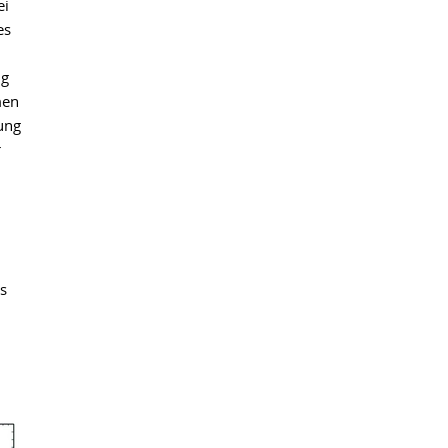
ei
es
ng
men
ung
r
s