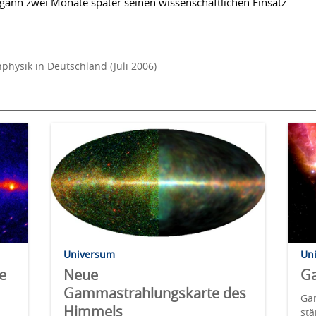
gann zwei Monate später seinen wissenschaftlichen Einsatz.
hysik in Deutschland (Juli 2006)
Universum
Un
e
Neue
G
Gammastrahlungskarte des
Ga
Himmels
st