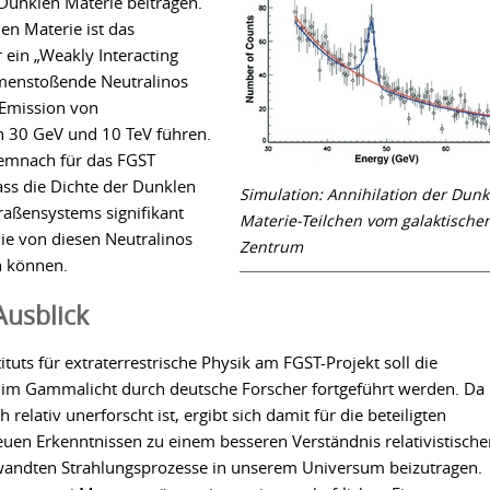
Dunklen Materie beitragen.
len Materie ist das
 ein „Weakly Interacting
mmenstoßende Neutralinos
 Emission von
 30 GeV und 10 TeV führen.
demnach für das FGST
ass die Dichte der Dunklen
Simulation: Annihilation der Dunk
aßensystems signifikant
Materie-Teilchen vom galaktische
e von diesen Neutralinos
Zentrum
n können.
usblick
tuts für extraterrestrische Physik am FGST-Projekt soll die
 im Gammalicht durch deutsche Forscher fortgeführt werden. Da
relativ unerforscht ist, ergibt sich damit für die beteiligten
euen Erkenntnissen zu einem besseren Verständnis relativistische
wandten Strahlungsprozesse in unserem Universum beizutragen.