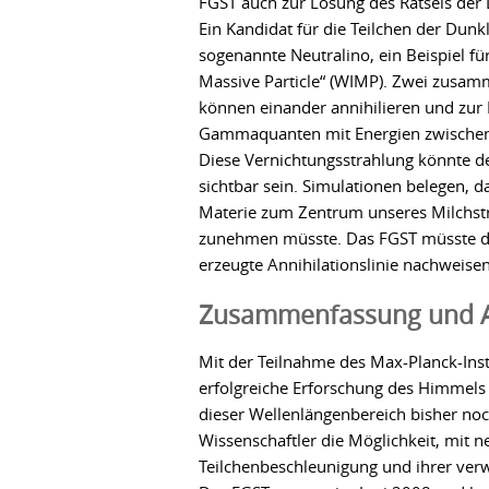
FGST auch zur Lösung des Rätsels der 
Ein Kandidat für die Teilchen der Dunk
sogenannte Neutralino, ein Beispiel für
Massive Particle“ (WIMP). Zwei zusa
können einander annihilieren und zur
Gammaquanten mit Energien zwischen
Diese Vernichtungsstrahlung könnte 
sichtbar sein. Simulationen belegen, d
Materie zum Zentrum unseres Milchstr
zunehmen müsste. Das FGST müsste di
erzeugte Annihilationslinie nachweise
Zusammenfassung und A
Mit der Teilnahme des Max-Planck-Insti
erfolgreiche Erforschung des Himmels
dieser Wellenlängenbereich bisher noch 
Wissenschaftler die Möglichkeit, mit n
Teilchenbeschleunigung und ihrer ver