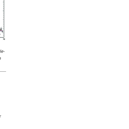
le-
n
r