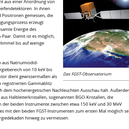
eht aus einer Anordnung von
eifendetektoren. In ihnen
 Positronen gemessen, die
gungsprozess erzeugt
esamte Energie des
Paar. Damit ist es möglich,
immel bis auf wenige
 aus Natriumiodid-
rgiebereich von 10 keV bis
Das FGST-Observatorium
ektor dient gewissermaßen als
m registrierten Gammablitz
ach dem hochenergetischen Nachleuchten Ausschau hält. Außerd
aus Halbleiterkristallen, sogenannten BGO-Kristallen, die
 der beiden Instrumente zwischen etwa 150 keV und 30 MeV
es mit den beiden FGST-Instrumenten zum ersten Mal möglich se
ergiedekaden hinweg zu vermessen.