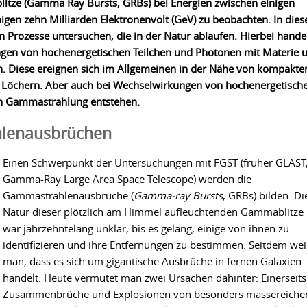
itze (Gamma Ray Bursts, GRBs) bei Energien zwischen einigen
nigen zehn Milliarden Elektronenvolt (GeV) zu beobachten. In die
en Prozesse untersuchen, die in der Natur ablaufen. Hierbei hande
gen von hochenergetischen Teilchen und Photonen mit Materie 
n. Diese ereignen sich im Allgemeinen in der Nähe von kompakte
 Löchern. Aber auch bei Wechselwirkungen von hochenergetisch
ann Gammastrahlung entstehen.
lenausbrüchen
Einen Schwerpunkt der Untersuchungen mit FGST (früher GLAST
Gamma-Ray Large Area Space Telescope) werden die
Gammastrahlenausbrüche (
Gamma-ray Bursts
, GRBs) bilden. Di
Natur dieser plötzlich am Himmel aufleuchtenden Gammablitze
war jahrzehntelang unklar, bis es gelang, einige von ihnen zu
identifizieren und ihre Entfernungen zu bestimmen. Seitdem we
man, dass es sich um gigantische Ausbrüche in fernen Galaxien
handelt. Heute vermutet man zwei Ursachen dahinter: Einerseits
Zusammenbrüche und Explosionen von besonders massereiche