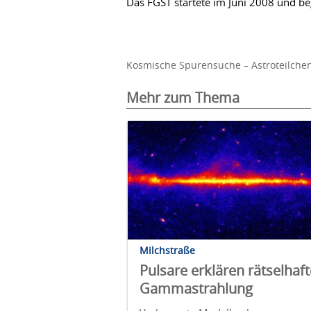
Das FGST startete im Juni 2008 und be
Kosmische Spurensuche – Astroteilchenp
Mehr zum Thema
Milchstraße
Pulsare erklären rätselhaft
Gammastrahlung