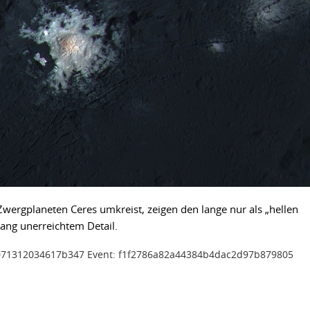
ergplaneten Ceres umkreist, zeigen den lange nur als „hellen
lang unerreichtem Detail.
08071312034617b347 Event: f1f2786a82a44384b4dac2d97b879805