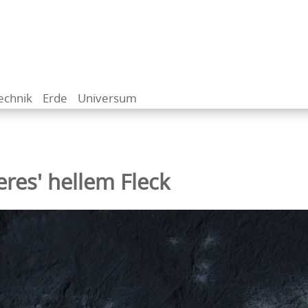
echnik
Erde
Universum
res' hellem Fleck