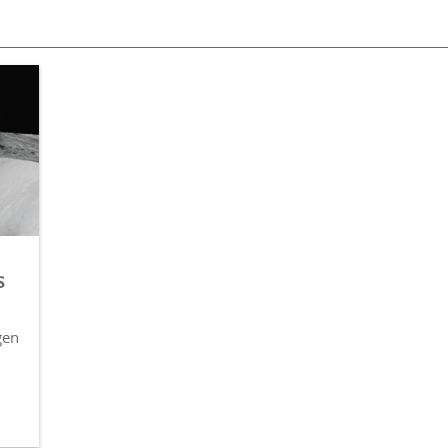
s
gen