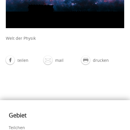
Welt der Physik
teilen
mail
drucken
Inhalte
Gebiet
Teilchen