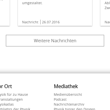
umgestaltet.
Ab
Zw
Nachricht
26.07.2016
Na
Weitere Nachrichten
or Ort
Mediathek
ysik für zu Hause
Medienübersicht
ranstaltungen
Podcast
ysikatlas
Nachrichtenarchiv
ghlights der Physik
Physik hinter den Dingen