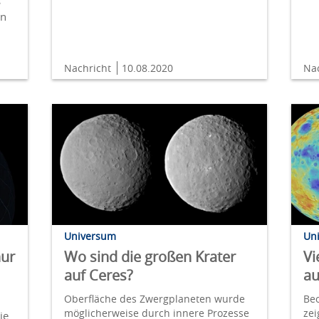
s
en
Nachricht
10.08.2020
Na
Universum
Un
nur
Wo sind die großen Krater
Vi
auf Ceres?
au
Oberfläche des Zwergplaneten wurde
Be
möglicherweise durch innere Prozesse
ze
ie