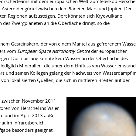
 Forscherteams mit dem europäischen Weltraumteleskop Herschel
 Asteroidengürtel zwischen den Planeten Mars und Jupiter. Der
rten Regionen aufzusteigen. Dort könnten sich Kryovulkane
n des Zwergplaneten an die Oberfläche dringt, so die
 einem Gesteinskern, der von einem Mantel aus gefrorenem Wasse
pers vom
European Space Astronomy Centre
der europäischen
gen. Doch bislang konnte kein Wasser an der Oberfläche des
ediglich Mineralien, die unter dem Einfluss von Wasser entstan
pers und seinen Kollegen gelang der Nachweis von Wasserdampf i
 lokalisierten Quellen, die sich in mittleren Breiten auf der
u zwischen November 2011
ren von Herschel ins Visier
e und im April 2013 außer
at im Infrarotbereich
fgabe besonders geeignet,