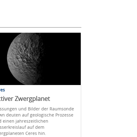
res
tiver Zwergplanet
ssungen und Bilder der Raumsonde
wn deuten auf geologische Prozesse
 einen jahreszeitlichen
sserkreislauf auf dem
ergplaneten Ceres hin.