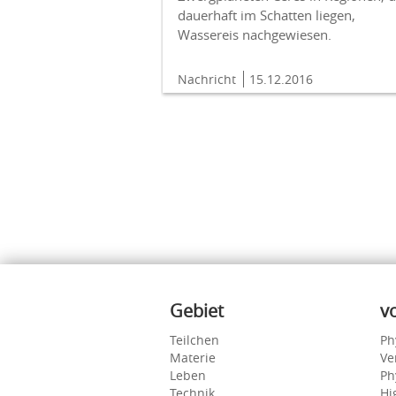
dauerhaft im Schatten liegen,
Wassereis nachgewiesen.
Nachricht
15.12.2016
Inhalte
Gebiet
v
Teilchen
Ph
Materie
Ve
Leben
Ph
Technik
Hi