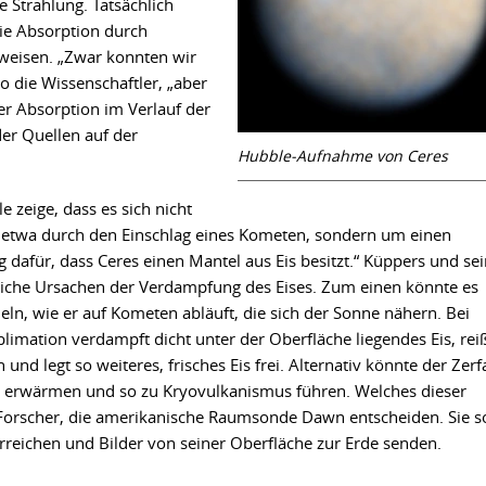
 Strahlung. Tatsächlich
ie Absorption durch
weisen. „Zwar konnten wir
so die Wissenschaftler, „aber
r Absorption im Verlauf der
der Quellen auf der
Hubble-Aufnahme von Ceres
 zeige, dass es sich nicht
, etwa durch den Einschlag eines Kometen, sondern um einen
g dafür, dass Ceres einen Mantel aus Eis besitzt.“ Küppers und se
liche Ursachen der Verdampfung des Eises. Zum einen könnte es
ln, wie er auf Kometen abläuft, die sich der Sonne nähern. Bei
imation verdampft dicht unter der Oberfläche liegendes Eis, rei
und legt so weiteres, frisches Eis frei. Alternativ könnte der Zerfa
n erwärmen und so zu Kryovulkanismus führen. Welches dieser
e Forscher, die amerikanische Raumsonde Dawn entscheiden. Sie so
reichen und Bilder von seiner Oberfläche zur Erde senden.