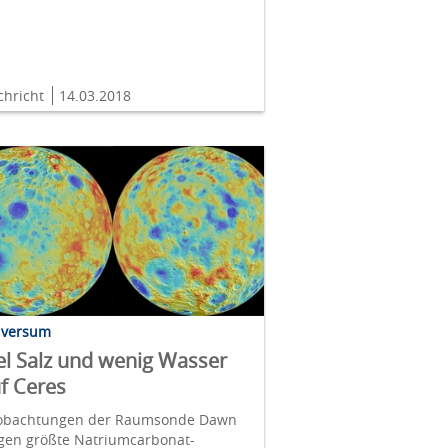
chricht
14.03.2018
iversum
el Salz und wenig Wasser
f Ceres
obachtungen der Raumsonde Dawn
igen größte Natriumcarbonat-