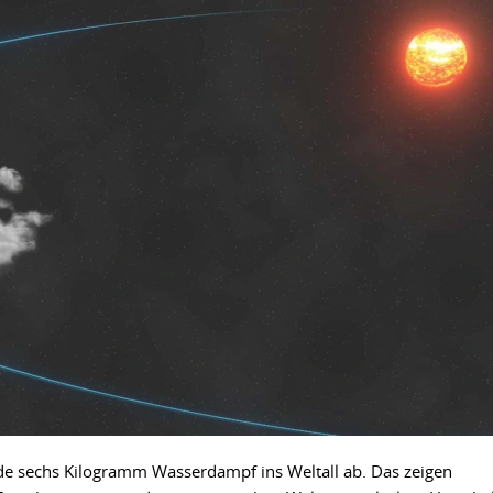
de sechs Kilogramm Wasserdampf ins Weltall ab. Das zeigen