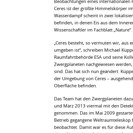
Beobachtungen eines internationalen
Ceres ist der größte Himmelskörper im
Wasserdampf scheint in zwei lokalisie
befinden, in denen Eis aus dem Innere
Wissenschaftler im Fachblatt „Nature“.
„Ceres besteht, so vermuten wir, aus
umgeben ist“, schreiben Michael Küp
Raumfahrtbehörde ESA und seine Kolle
Zwergplaneten nachgewiesen werden, l
sind. Das hat sich nun geändert: Küp
der Umgebung von Ceres – ausgehend von
Oberfläche befinden.
Das Team hat den Zwergplaneten daz
und März 2013 viermal mit den Detekto
genommen. Das im Mai 2009 gestartet
Betrieb gegangene Weltraumteleskop h
beobachtet. Damit war es für diese Au