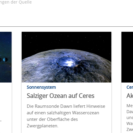
gen der Quelle
Sonnensystem
Ce
Salziger Ozean auf Ceres
Ak
Me
Die Raumsonde Dawn liefert Hinweise
Da
auf einen salzhaltigen Wasserozean
m
und
unter der Oberfläche des
–
Wa
Zwergplaneten.
Zw