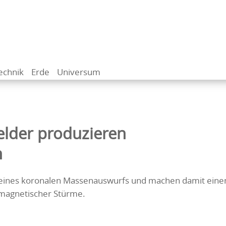
echnik
Erde
Universum
elder produzieren
n
eines koronalen Massenauswurfs und machen damit eine
omagnetischer Stürme.