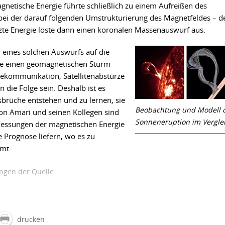
gnetische Energie führte schließlich zu einem Aufreißen des
bei der darauf folgenden Umstrukturierung des Magnetfeldes – d
zte Energie löste dann einen koronalen Massenauswurf aus.
n eines solchen Auswurfs auf die
ie einen geomagnetischen Sturm
lekommunikation, Satellitenabstürze
die Folge sein. Deshalb ist es
sbrüche entstehen und zu lernen, sie
Beobachtung und Modell 
on Amari und seinen Kollegen sind
Sonneneruption im Vergle
 Messungen der magnetischen Energie
 Prognose liefern, wo es zu
mt.
gen der Quelle
drucken