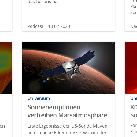
Int
das für uns hat.
Pla
So
Podcast
13.02.2020
Na
Universum
Un
Sonneneruptionen
Kü
vertreiben Marsatmosphäre
So
For
ten
Erste Ergebnisse der US-Sonde Maven
Fr
liefern neue Erkenntnisse, warum der