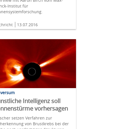
erview mit Aaron Birch vom Max-
nck-Institut für
nnensystemforschung.
chricht
13.07.2016
iversum
nstliche Intelligenz soll
nnenstürme vorhersagen
scher setzen Verfahren zur
üherkennung von Brustkrebs bei der