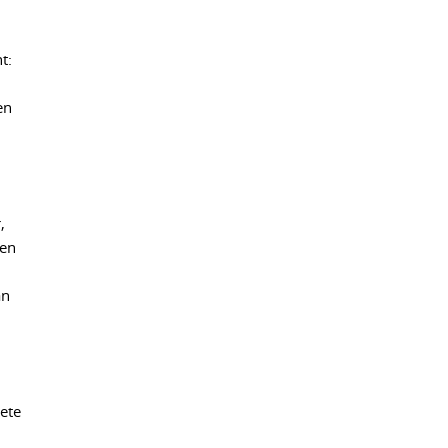
t:
en
,
ren
n
ete