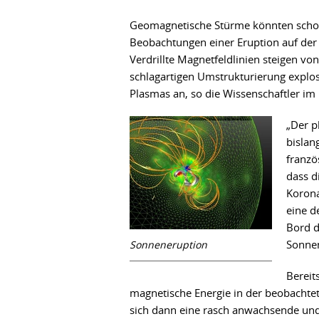
Geomagnetische Stürme könnten schon 
Beobachtungen einer Eruption auf der 
Verdrillte Magnetfeldlinien steigen vo
schlagartigen Umstrukturierung explosi
Plasmas an, so die Wissenschaftler im 
„Der p
bislan
franzö
dass d
Korona
eine d
Bord d
Sonnen
Sonneneruption
Bereit
magnetische Energie in der beobachte
sich dann eine rasch anwachsende und