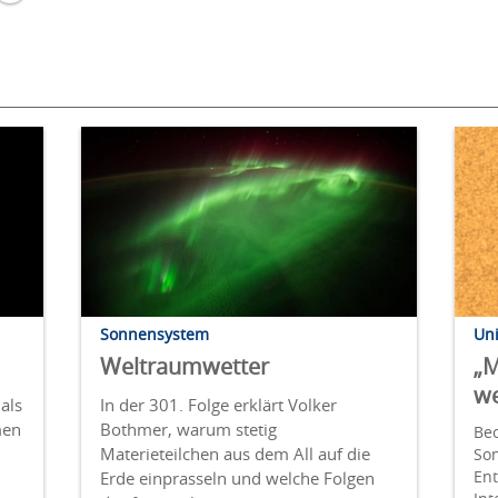
Sonnensystem
Un
Weltraumwetter
„M
w
als
In der 301. Folge erklärt Volker
men
Bothmer, warum stetig
Be
Materieteilchen aus dem All auf die
Son
Ent
Erde einprasseln und welche Folgen