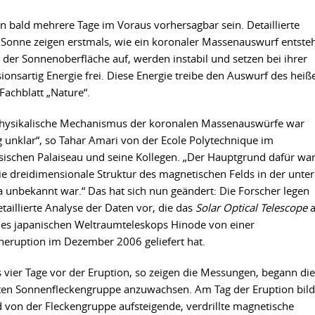
bald mehrere Tage im Voraus vorhersagbar sein. Detaillierte
Sonne zeigen erstmals, wie ein koronaler Massenauswurf entsteh
n der Sonnenoberfläche auf, werden instabil und setzen bei ihrer
onsartig Energie frei. Diese Energie treibe den Auswurf des heiß
Fachblatt „Nature“.
hysikalische Mechanismus der koronalen Massenauswürfe war
g unklar“, so Tahar Amari von der Ecole Polytechnique im
sischen Palaiseau und seine Kollegen. „Der Hauptgrund dafür war
ie dreidimensionale Struktur des magnetischen Felds in der unte
 unbekannt war.“ Das hat sich nun geändert: Die Forscher legen
etaillierte Analyse der Daten vor, die das
Solar Optical Telescope
a
es japanischen Weltraumteleskops Hinode von einer
eruption im Dezember 2006 geliefert hat.
s vier Tage vor der Eruption, so zeigen die Messungen, begann die
ten Sonnenfleckengruppe anzuwachsen. Am Tag der Eruption bild
 von der Fleckengruppe aufsteigende, verdrillte magnetische