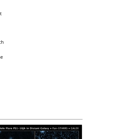
t
ch
se