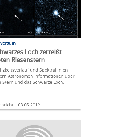
iversum
hwarzes Loch zerreißt
ten Riesenstern
ligkeitsverlauf und Spektrallinien
fern Astronomen Informationen über
n Stern und das Schwarze Loch.
chricht
03.05.2012