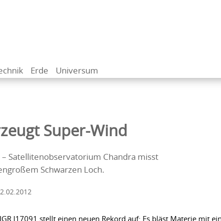
echnik
Erde
Universum
rzeugt Super-Wind
 – Satellitenobservatorium Chandra misst
nengroßem Schwarzen Loch.
2.02.2012
GR J17091 stellt einen neuen Rekord auf: Es bläst Materie mit ei