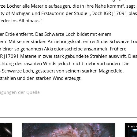
ze Löcher alle Materie aufsaugen, die in ihre Nähe kommt“, sagt
ity of Michigan und Erstautorin der Studie. „Doch IGR J17091 bläs
eder ins All hinaus.“
er Erde entfernt. Das Schwarze Loch bildet mit einem
m. Mit seiner starken Anziehungskraft entreißt das Schwarze Lo
in einer so genannten Akkretionsscheibe ansammelt. Frühere
R J17091 Materie in zwei stark gebündelte Strahlen auswirft. Die
chtung des rasanten Winds jedoch nicht mehr vorhanden. Die
Schwarze Loch, gesteuert von seinem starken Magnetfeld,
trahlen und den starken Wind erzeugt.
gungen der Quelle