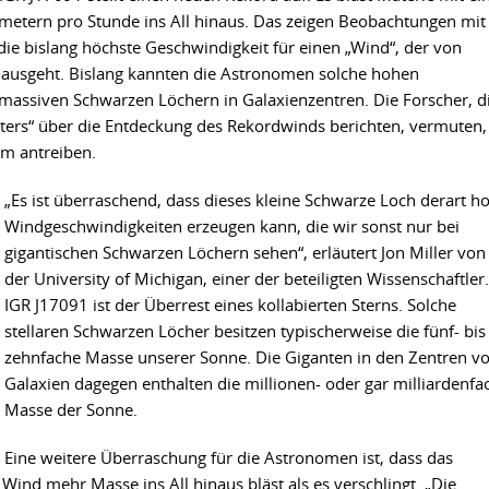
metern pro Stunde ins All hinaus. Das zeigen Beobachtungen mit
die bislang höchste Geschwindigkeit für einen „Wind“, der von
ausgeht. Bislang kannten die Astronomen solche hohen
assiven Schwarzen Löchern in Galaxienzentren. Die Forscher, d
etters“ über die Entdeckung des Rekordwinds berichten, vermuten,
om antreiben.
„Es ist überraschend, dass dieses kleine Schwarze Loch derart h
Windgeschwindigkeiten erzeugen kann, die wir sonst nur bei
gigantischen Schwarzen Löchern sehen“, erläutert Jon Miller von
der University of Michigan, einer der beteiligten Wissenschaftler.
IGR J17091 ist der Überrest eines kollabierten Sterns. Solche
stellaren Schwarzen Löcher besitzen typischerweise die fünf- bis
zehnfache Masse unserer Sonne. Die Giganten in den Zentren v
Galaxien dagegen enthalten die millionen- oder gar milliardenfa
Masse der Sonne.
Eine weitere Überraschung für die Astronomen ist, dass das
ind mehr Masse ins All hinaus bläst als es verschlingt. „Die