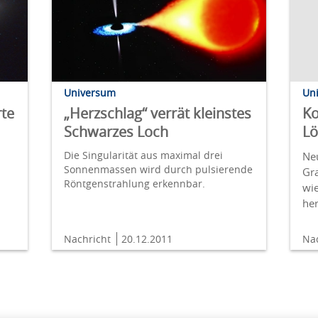
Un
Universum
Ko
te
„Herzschlag“ verrät kleinstes
Lö
Schwarzes Loch
Die Singularität aus maximal drei
Ne
Sonnenmassen wird durch pulsierende
Gra
Röntgenstrahlung erkennbar.
wi
he
Nachricht
20.12.2011
Na