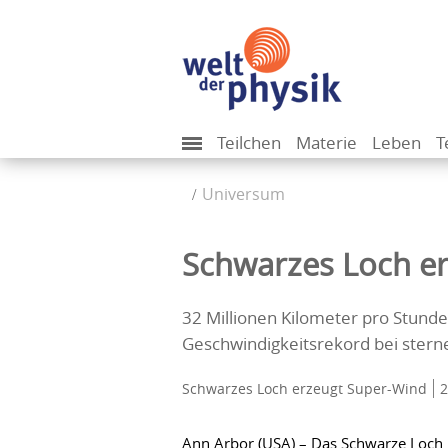
Teilchen
Materie
Leben
T
Universum
Schwarzes Loch e
32 Millionen Kilometer pro Stunde
Geschwindigkeitsrekord bei ster
Schwarzes Loch erzeugt Super-Wind
2
Ann Arbor (USA) – Das Schwarze Loch I