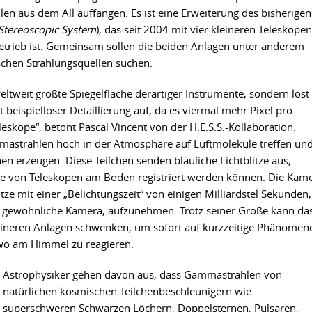
n aus dem All auffangen. Es ist eine Erweiterung des bisherigen
Stereoscopic System
), das seit 2004 mit vier kleineren Teleskopen
etrieb ist. Gemeinsam sollen die beiden Anlagen unter anderem
chen Strahlungsquellen suchen.
eltweit größte Spiegelfläche derartiger Instrumente, sondern löst
 beispielloser Detaillierung auf, da es viermal mehr Pixel pro
leskope“, betont Pascal Vincent von der H.E.S.S.-Kollaboration.
astrahlen hoch in der Atmosphäre auf Luftmoleküle treffen un
n erzeugen. Diese Teilchen senden bläuliche Lichtblitze aus,
e von Teleskopen am Boden registriert werden können. Die Kam
Blitze mit einer „Belichtungszeit“ von einigen Milliardstel Sekunden,
ine gewöhnliche Kamera, aufzunehmen. Trotz seiner Größe kann da
leineren Anlagen schwenken, um sofort auf kurzzeitige Phänomen
wo am Himmel zu reagieren.
Astrophysiker gehen davon aus, dass Gammastrahlen von
natürlichen kosmischen Teilchenbeschleunigern wie
superschweren Schwarzen Löchern, Doppelsternen, Pulsaren,