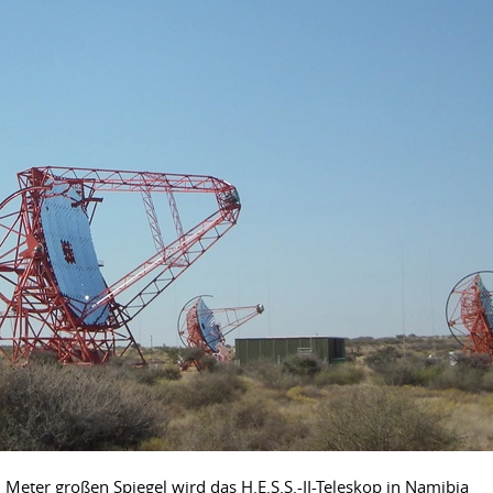
Meter großen Spiegel wird das H.E.S.S.-II-Teleskop in Namibia