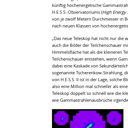
künftig hochenergetische Gammastrahle
H.E.S.S.-Observatoriums (
High Energy 
von je zwölf Metern Durchmesser in B
nach neuen Klassen von hochenergetis
„Das neue Teleskop hat nicht nur die w
auch die Bilder der Teilchenschauer mit
Himmelsfläche hat als die kleineren Te
Teilchenschauer entstehen, wenn Gamm
dabei eine Kaskade von Sekundärteilche
sogenannte Tscherenkow-Strahlung, di
von H.E.S.S. II ist in der Lage, solche 
also eine Million mal schneller als e
Teleskop doppelt so schnell wie die k
wie Gammastrahlenausbrüche irgend