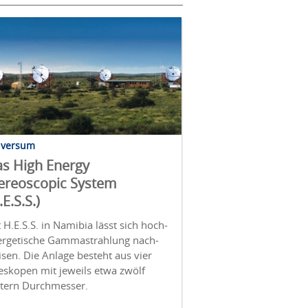
iversum
s High Energy
ereoscopic System
.E.S.S.)
 H.E.S.S. in Namibia lässt sich hoch­
erge­tische Gamma­strahlung nach­
sen. Die Anlage besteht aus vier
es­kopen mit jeweils etwa zwölf
tern Durchmesser.