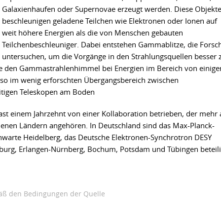
Galaxienhaufen oder Supernovae erzeugt werden. Diese Objekt
beschleunigen geladene Teilchen wie Elektronen oder Ionen auf
weit höhere Energien als die von Menschen gebauten
Teilchenbeschleuniger. Dabei entstehen Gammablitze, die Forsc
untersuchen, um die Vorgänge in den Strahlungsquellen besser 
dere den Gammastrahlenhimmel bei Energien im Bereich von einige
lso im wenig erforschten Übergangsbereich zwischen
itigen Teleskopen am Boden
ast einem Jahrzehnt von einer Kollaboration betrieben, der mehr 
edenen Ländern angehören. In Deutschland sind das Max-Planck-
ernwarte Heidelberg, das Deutsche Elektronen-Synchrotron DESY
mburg, Erlangen-Nürnberg, Bochum, Potsdam und Tübingen beteili
ß den Bedingungen der Quelle