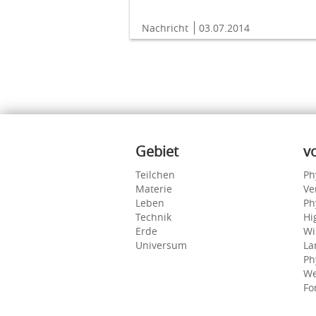
Nachricht
03.07.2014
Inhalte
Gebiet
v
Teilchen
Ph
Materie
Ve
Leben
Ph
Technik
Hi
Erde
Wi
Universum
La
Ph
We
Fo