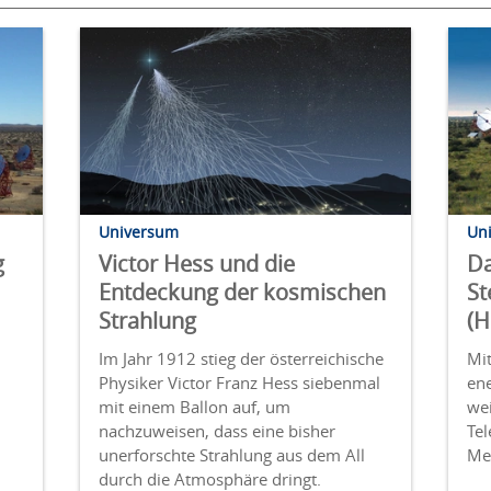
Universum
Un
g
Victor Hess und die
Da
Entdeckung der kosmischen
St
Strahlung
(H
Im Jahr 1912 stieg der österrei­chische
Mit
Physiker Victor Franz Hess siebenmal
en
mit einem Ballon auf, um
wei
nachzuweisen, dass eine bisher
Tel
unerforschte Strahlung aus dem All
Me
durch die Atmosphäre dringt.