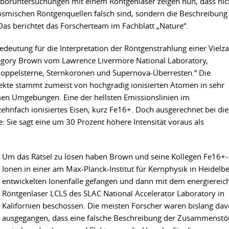
aboruntersuchungen mit einem Röntgenlaser zeigen nun, dass nic
osmischen Röntgenquellen falsch sind, sondern die Beschreibung
Das berichtet das Forscherteam im Fachblatt „Nature“.
eutung für die Interpretation der Röntgenstrahlung einer Vielza
regory Brown vom Lawrence Livermore National Laboratory,
oppelsterne, Sternkoronen und Supernova-Überresten.“ Die
kte stammt zumeist von hochgradig ionisierten Atomen in sehr
en Umgebungen. Eine der hellsten Emissionslinien im
ehnfach ionisiertes Eisen, kurz Fe16+. Doch ausgerechnet bei die
e: Sie sagt eine um 30 Prozent höhere Intensität voraus als
Um das Rätsel zu lösen haben Brown und seine Kollegen Fe16+-
Ionen in einer am Max-Planck-Institut für Kernphysik in Heidelb
entwickelten Ionenfalle gefangen und dann mit dem energiereic
Röntgenlaser LCLS des SLAC National Accelerator Laboratory in
Kalifornien beschossen. Die meisten Forscher waren bislang da
ausgegangen, dass eine falsche Beschreibung der Zusammenstö