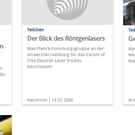
Teilchen
Tei
Der Blick des Röntgenlasers
Ge
en
Max-Planck-Forschungsgruppe an der
Rön
Universität Hamburg für das Centre of
We
Free Electron Laser Studies
Na
beschlossen
en
der
Nachricht
14.07.2006
Art