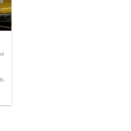
nd
FEL