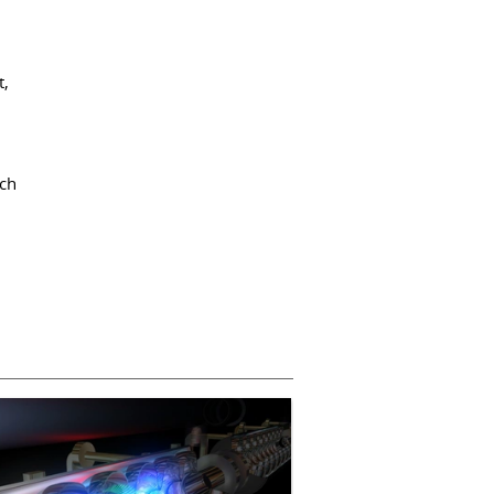
t,
och