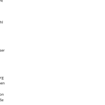
ht
hl
ser
erg
hen
von
ße