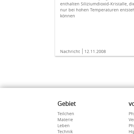
enthalten Siliziumdioxid-Kristalle, di
nur bei hohen Temperaturen entste
können
Nachricht
12.11.2008
Inhalte
Gebiet
v
Teilchen
Ph
Materie
Ve
Leben
Ph
Technik
Hi