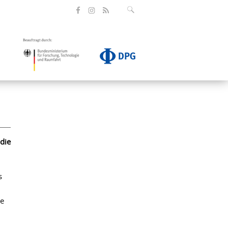
die
s
se