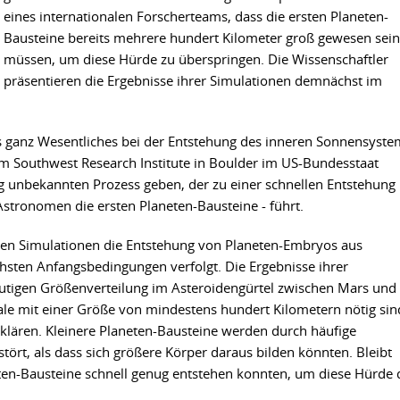
eines internationalen Forscherteams, dass die ersten Planeten-
Bausteine bereits mehrere hundert Kilometer groß gewesen sein
müssen, um diese Hürde zu überspringen. Die Wissenschaftler
präsentieren die Ergebnisse ihrer Simulationen demnächst im
as ganz Wesentliches bei der Entstehung des inneren Sonnensyste
m Southwest Research Institute in Boulder im US-Bundesstaat
g unbekannten Prozess geben, der zu einer schnellen Entstehung
Astronomen die ersten Planeten-Bausteine - führt.
hren Simulationen die Entstehung von Planeten-Embryos aus
chsten Anfangsbedingungen verfolgt. Die Ergebnisse ihrer
eutigen Größenverteilung im Asteroidengürtel zwischen Mars und
imale mit einer Größe von mindestens hundert Kilometern nötig sin
rklären. Kleinere Planeten-Bausteine werden durch häufige
ört, als dass sich größere Körper daraus bilden könnten. Bleibt
eten-Bausteine schnell genug entstehen konnten, um diese Hürde 