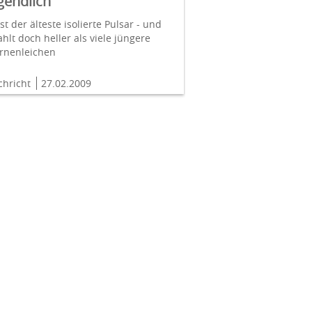
gendlich
ist der älteste isolierte Pulsar - und
ahlt doch heller als viele jüngere
ernenleichen
chricht
27.02.2009