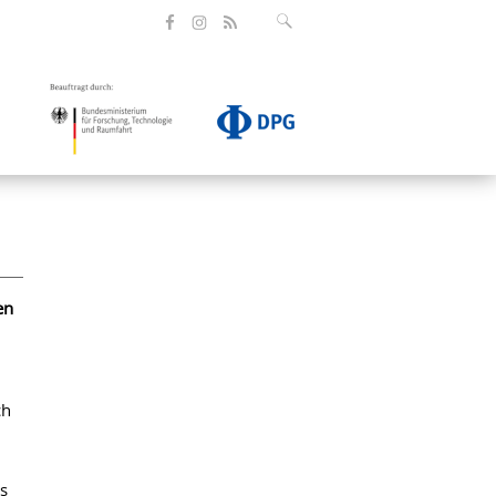
en
ch
s