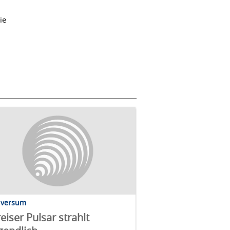
ie
iversum
eiser Pulsar strahlt