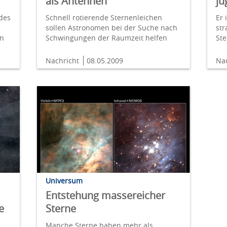
als Antennen
ju
des
Schnell rotierende Sternenleichen
Er 
sollen Astronomen bei der Suche nach
str
rn
Schwingungen der Raumzeit helfen
St
Nachricht
08.05.2009
Na
Universum
Entstehung massereicher
e
Sterne
Manche Sterne haben mehr als