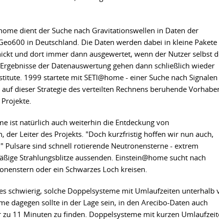
home dient der Suche nach Gravitationswellen in Daten der
Geo600 in Deutschland. Die Daten werden dabei in kleine Pakete
schickt und dort immer dann ausgewertet, wenn der Nutzer selbst 
 Ergebnisse der Datenauswertung gehen dann schließlich wieder
stitute. 1999 startete mit SETI@home - einer Suche nach Signalen
te auf dieser Strategie des verteilten Rechnens beruhende Vorhabe
 Projekte.
me ist natürlich auch weiterhin die Entdeckung von
n, der Leiter des Projekts. "Doch kurzfristig hoffen wir nun auch,
" Pulsare sind schnell rotierende Neutronensterne - extrem
mäßige Strahlungsblitze aussenden. Einstein@home sucht nach
onenstern oder ein Schwarzes Loch kreisen.
es schwierig, solche Doppelsysteme mit Umlaufzeiten unterhalb 
e dagegen sollte in der Lage sein, in den Arecibo-Daten auch
r zu 11 Minuten zu finden. Doppelsysteme mit kurzen Umlaufzei