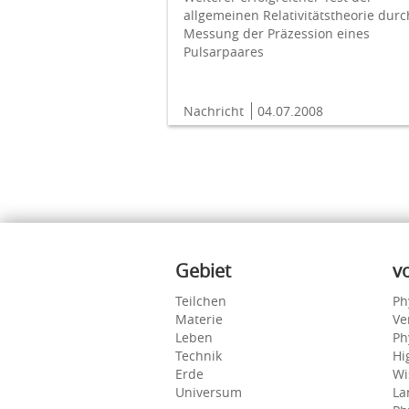
allgemeinen Relativitätstheorie durc
Messung der Präzession eines
Pulsarpaares
Nachricht
04.07.2008
Inhalte
Gebiet
v
Teilchen
Ph
Materie
Ve
Leben
Ph
Technik
Hi
Erde
Wi
Universum
La