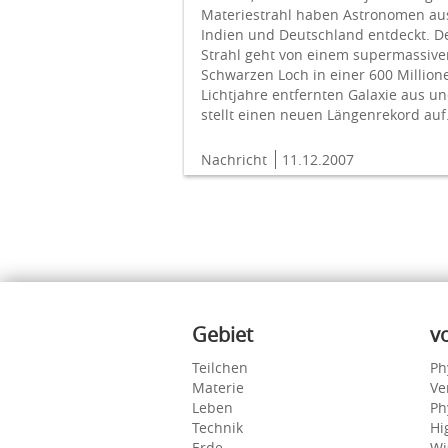
Materiestrahl haben Astronomen au
Indien und Deutschland entdeckt. D
Strahl geht von einem supermassive
Schwarzen Loch in einer 600 Million
Lichtjahre entfernten Galaxie aus u
stellt einen neuen Längenrekord auf
Nachricht
11.12.2007
Inhalte
Gebiet
v
Teilchen
Ph
Materie
Ve
Leben
Ph
Technik
Hi
Erde
Wi