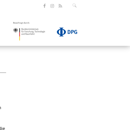
h
die