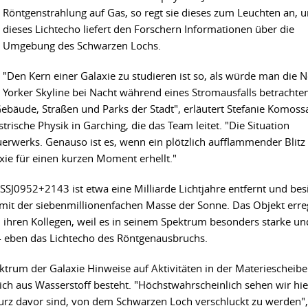
Röntgenstrahlung auf Gas, so regt sie dieses zum Leuchten an, 
dieses Lichtecho liefert den Forschern Informationen über die
Umgebung des Schwarzen Lochs.
"Den Kern einer Galaxie zu studieren ist so, als würde man die 
Yorker Skyline bei Nacht während eines Stromausfalls betrachten
Gebäude, Straßen und Parks der Stadt", erläutert Stefanie Komoss
trische Physik in Garching, die das Team leitet. "Die Situation
erwerks. Genauso ist es, wenn ein plötzlich aufflammender Blitz
xie für einen kurzen Moment erhellt."
J0952+2143 ist etwa eine Milliarde Lichtjahre entfernt und besi
mit der siebenmillionenfachen Masse der Sonne. Das Objekt erre
hren Kollegen, weil es in seinem Spektrum besonders starke un
 -- eben das Lichtecho des Röntgenausbruchs.
trum der Galaxie Hinweise auf Aktivitäten in der Materiescheibe
ch aus Wasserstoff besteht. "Höchstwahrscheinlich sehen wir hie
kurz davor sind, von dem Schwarzen Loch verschluckt zu werden",