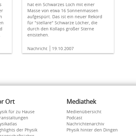
s
hat ein Schwarzes Loch mit einer
er
Masse von etwa 16 Sonnenmassen
n
aufgespürt. Das ist ein neuer Rekord
en
für "stellare" Schwarze Löcher, die
nd
durch den Kollaps großer Sterne
.
entstehen.
Nachricht
19.10.2007
or Ort
Mediathek
ysik für zu Hause
Medienübersicht
ranstaltungen
Podcast
ysikatlas
Nachrichtenarchiv
ghlights der Physik
Physik hinter den Dingen
ssenschaftsjahre