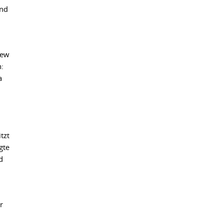
und
New
:
a
tzt
gte
d
r