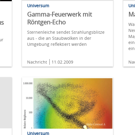
Universum
Un
Gamma-Feuerwerk mit
Ma
Röntgen-Echo
us
Wa
Ne
Sternenleiche sendet Strahlungsblitze
Ma
aus - die an Staubwolken in der
ur
ein
Umgebung reflektiert werden
ein
Nachricht
11.02.2009
Na
Universum