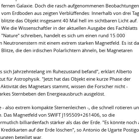
fernen Galaxie. Doch die rasch aufgenommenen Beobachtungen
vom Erdboden aus zeigten Verblüffendes: Innerhalb von drei Ta
blitzte das Objekt insgesamt 40 Mal hell im sichtbaren Licht auf.
Wie die Wissenschaftler in der aktuellen Ausgabe des Fachblatts
"Nature" schreiben, handelt es sich um einen rund 15.000
en Neutronenstern mit einem extrem starken Magnetfeld. Es ist da
Blitze, die den irdischen Polarlichtern ähneln, bei Magnetaren
as sich Jahrzehntelang im Ruhezustand befand", erklärt Alberto
ut für Astrophysik. "Jetzt hat das Objekt eine kurze Phase der
e Aktivität des Magnetars stammt, wissen die Forscher nicht -
 starkes Sternbeben den Energieausbruch ausgelöst.
- also extrem kompakte Sternenleichen -, die schnell rotieren u
en. Das Magnetfeld von SWIFT J195509+261406, so die
rmutlich billiardenfach stärker als das der Erde. "Es könnte noch
reditkarten auf der Erde löschen", so Antonio de Ugarte Postigo
ungen beteiligt war.