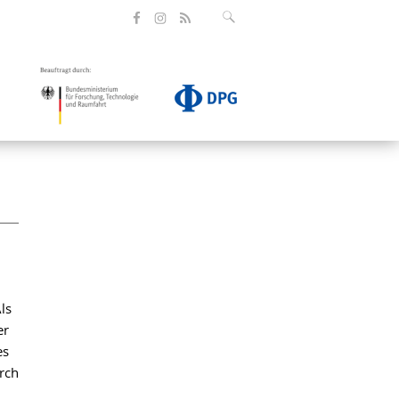
ls
er
es
rch