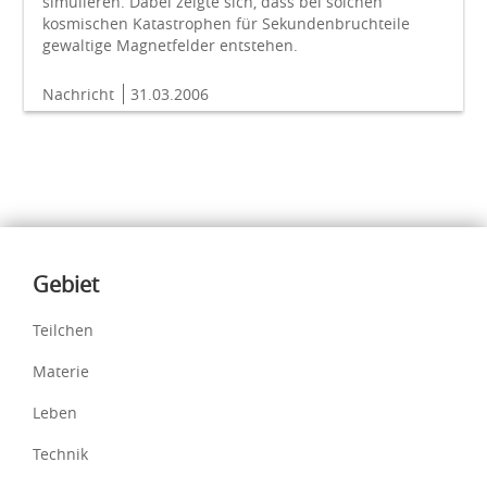
simulieren. Dabei zeigte sich, dass bei solchen
kosmischen Katastrophen für Sekundenbruchteile
gewaltige Magnetfelder entstehen.
Nachricht
31.03.2006
Inhalte
Gebiet
Teilchen
Materie
Leben
Technik