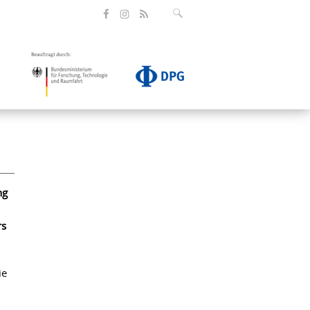
ng
rs
ie