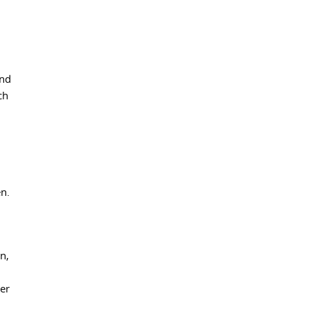
d
und
ch
n.
n,
er