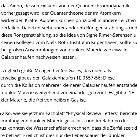
das Axion, dessen Existenz von der Quantenchromodynamik
vorhergesagt wird, der Quantentheorie der im Atomkern
wirkenden Kräfte. Axionen können prinzipiell in andere Teilchen
zerfallen. Dabei entsteht unter anderem Röntgenstrahlung -- un
diese Röntgenstrahlung, so die Idee von Signe Rimer-Sørensen 
seinen Kollegen vom Niels-Bohr-Institut in Kopenhagen, sollte si
bei großen Ansammlungen von dunkler Materie wie etwa in
Galaxienhaufen nachweisen lassen.
s zugleich große Mengen heißen Gases, das ebenfalls
herweise gibt es den Galaxienhaufen 1E 0657-56: Diese
urch die Kollision mehrerer kleinerer Galaxienhaufen entstande
dunkle Materie weitgehend voneinander getrennt: Es gibt in 1E
ler Materie, die frei von heißem Gas ist.
so, wie sie jetzt im Fachblatt "Physical Review Letters" berichte
sammlung von dunkler Materie gesucht -- und im Rahmen der
s konnten die Wissenschaftler errechnen, dass die Zerfallszeit d
re beträgt. Freilich ist dies nur die Lebensdauer der dunklen