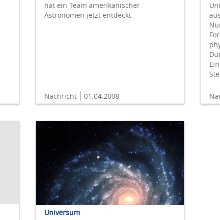
hat ein Team amerikanischer
Uni
Astronomen jetzt entdeckt.
aus
Num
For
phy
Du
Ein
St
Nachricht
01.04.2008
Na
Universum