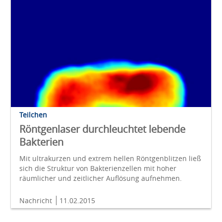
Teilchen
Röntgenlaser durchleuchtet lebende
Bakterien
Mit ultrakurzen und extrem hellen Röntgenblitzen ließ
sich die Struktur von Bakterienzellen mit hoher
räumlicher und zeitlicher Auflösung aufnehmen.
Nachricht
11.02.2015