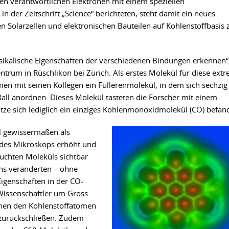
gen verantwortlichen Elektronen mit einem speziellen
n der Zeitschrift „Science“ berichteten, steht damit ein neues
 Solarzellen und elektronischen Bauteilen auf Kohlenstoffbasis 
sikalische Eigenschaften der verschiedenen Bindungen erkennen“
rum in Rüschlikon bei Zürich. Als erstes Molekül für diese ext
 mit seinen Kollegen ein Fullerenmolekül, in dem sich sechzig
all anordnen. Dieses Molekül tasteten die Forscher mit einem
ze sich lediglich ein einziges Kohlenmonoxidmolekül (CO) befan
l gewissermaßen als
 des Mikroskops erhöht und
uchten Moleküls sichtbar
ens veränderten – ohne
Eigenschaften in der CO-
Wissenschaftler um Gross
chen den Kohlenstoffatomen
 zurückschließen. Zudem