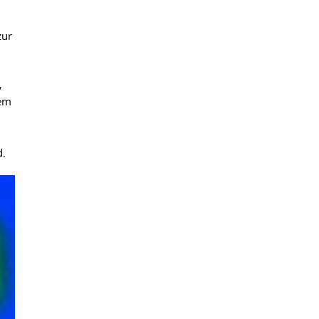
zur
,
rem
d.