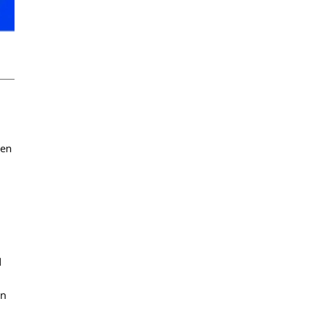
sen
d
en