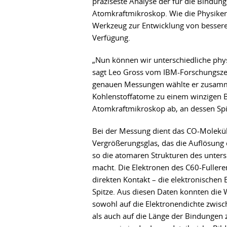
präziseste Analyse der für die Bindun
Atomkraftmikroskop. Wie die Physiker i
Werkzeug zur Entwicklung von besseren
Verfügung.
„Nun können wir unterschiedliche phy
sagt Leo Gross vom IBM-Forschungszent
genauen Messungen wählte er zusammen
Kohlenstoffatome zu einem winzigen B
Atomkraftmikroskop ab, an dessen Spit
Bei der Messung dient das CO-Molekü
Vergrößerungsglas, das die Auflösung
so die atomaren Strukturen des unters
macht. Die Elektronen des C60-Fuller
direkten Kontakt – die elektronischen 
Spitze. Aus diesen Daten konnten die 
sowohl auf die Elektronendichte zwis
als auch auf die Länge der Bindungen