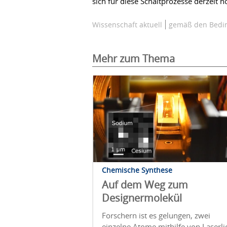
sich für diese Schaltprozesse derzeit
Wissenschaft aktuell
gemäß den Bedin
Mehr zum Thema
Chemische Synthese
Auf dem Weg zum
Designermolekül
Forschern ist es gelungen, zwei
einzelne Atome mithilfe von Laserli