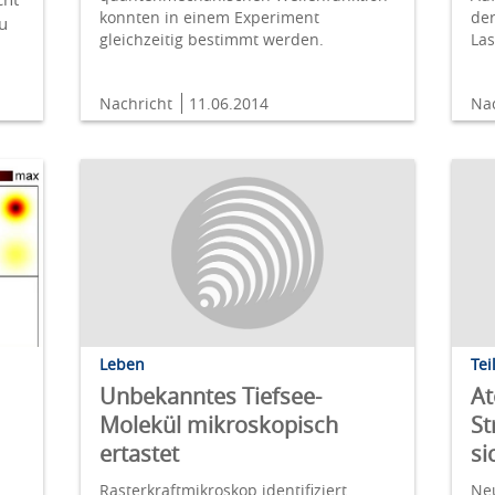
konnten in einem Experiment
der
zu
gleichzeitig bestimmt werden.
Las
Nachricht
11.06.2014
Na
Leben
Tei
Unbekanntes Tiefsee-
At
Molekül mikroskopisch
St
ertastet
si
Rasterkraftmikroskop identifiziert
Ne