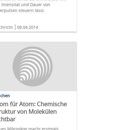
 Intensität und Dauer von
erpulsen steuern lässt.
chricht
08.04.2014
lchen
om für Atom: Chemische
ruktur von Molekülen
chtbar
ues Mikroskop macht erstmals