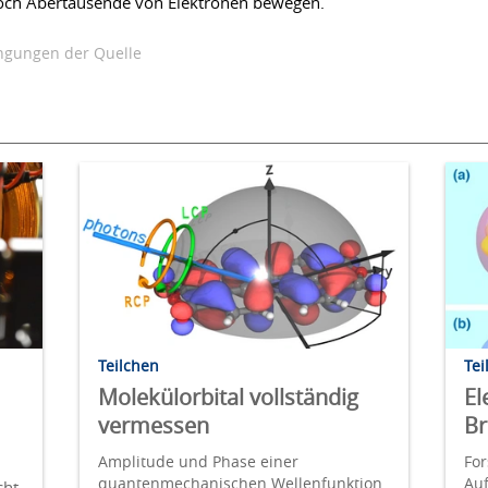
 noch Abertausende von Elektronen bewegen.
gungen der Quelle
Teilchen
Tei
Molekülorbital vollständig
El
vermessen
Br
Amplitude und Phase einer
For
quantenmechanischen Wellenfunktion
Au
cht