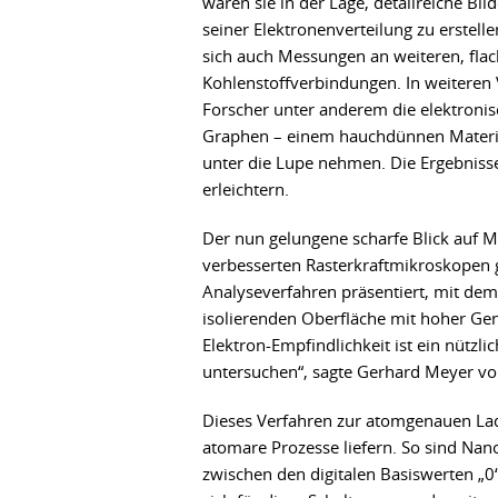
waren sie in der Lage, detailreiche Bi
seiner Elektronenverteilung zu erstelle
sich auch Messungen an weiteren, flac
Kohlenstoffverbindungen. In weiteren
Forscher unter anderem die elektroni
Graphen – einem hauchdünnen Materia
unter die Lupe nehmen. Die Ergebniss
erleichtern.
Der nun gelungene scharfe Blick auf Mo
verbesserten Rasterkraftmikroskopen g
Analyseverfahren präsentiert, mit dem 
isolierenden Oberfläche mit hoher Gena
Elektron-Empfindlichkeit ist ein nütz
untersuchen“, sagte Gerhard Meyer v
Dieses Verfahren zur atomgenauen La
atomare Prozesse liefern. So sind Nano
zwischen den digitalen Basiswerten „0