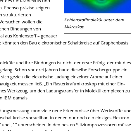
lder des C60-Moleküls und
n. Ebenso präzise zeigten
h strukturierten
Kohlenstoffmolekül unter dem
 Versuchen wollen die
Mikroskop
schen Bindungen von
l aus Kohlenstoff – genauer
e könnten den Bau elektronischer Schaltkreise auf Graphenbasis
leküle und ihre Bindungen ist nicht der erste Erfolg, der mit die
elang. Schon vor drei Jahren hatte dieselbe Forschergruppe ein
sich gezielt die elektrische Ladung einzelner Atome auf einer
uigkeit messen ließ. „Ein Rasterkraftmikroskop mit einer Ein-
liches Werkzeug, um den Ladungstransfer in Molekülkomplexen zu
on IBM damals.
dungsmessung kann viele neue Erkenntnisse über Werkstoffe un
schaltkreise vorstellbar, in denen nur noch ein einziges Elektron
“ und „1“ unterscheidet. In den besten Siliziumprozessoren müss