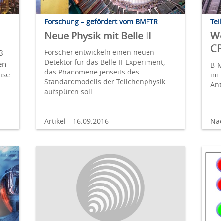
Forschung – gefördert vom BMFTR
Tei
Neue Physik mit Belle II
We
CP
Forscher entwickeln einen neuen
B
Detektor für das Belle-II-Experiment,
en
B-
das Phänomene jenseits des
ise
im 
Standardmodells der Teilchenphysik
Ant
aufspüren soll.
Artikel
16.09.2016
Na