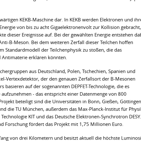
nwärtigen KEKB-Maschine dar. In KEKB werden Elektronen und ihr
 Energie von bis zu acht Gigaelektronenvolt zur Kollision gebracht,
te dieser Ereignisse auf. Bei der gewählten Energie entstehen da
ti-B-Meson. Bei dem weiteren Zerfall dieser Teilchen hoffen
m Standardmodell der Teilchenphysik zu stoßen, die das
 Antimaterie erklären könnten.
schergruppen aus Deutschland, Polen, Tschechien, Spanien und
el-Vertexdetektor, der den genauen Zerfallsort der B-Mesonen
rs basieren auf der sogenannten DEPFET-Technologie, die es
e aufzunehmen - das entspricht einer Datenmenge von 800
rojekt beteiligt sind die Universitäten in Bonn, Gießen, Göttingen
und die TU München, außerdem das Max-Planck-Institut für Physi
ür Technologie KIT und das Deutsche Elektronen-Synchrotron DESY.
 Forschung fördert das Projekt mit 1,75 Millionen Euro.
ng von drei Kilometern und besitzt aktuell die höchste Luminosi