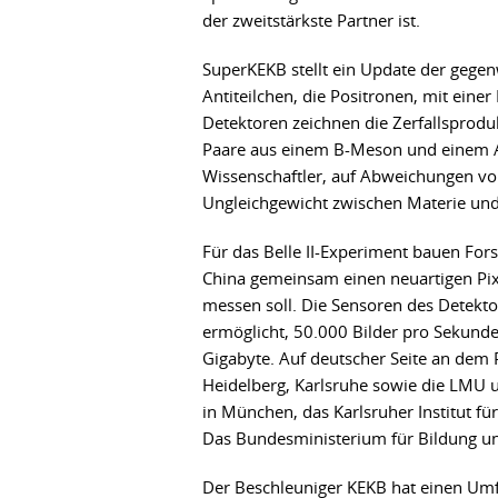
der zweitstärkste Partner ist.
SuperKEKB stellt ein Update der gege
Antiteilchen, die Positronen, mit einer
Detektoren zeichnen die Zerfallsproduk
Paare aus einem B-Meson und einem An
Wissenschaftler, auf Abweichungen vo
Ungleichgewicht zwischen Materie und
Für das Belle II-Experiment bauen For
China gemeinsam einen neuartigen Pix
messen soll. Die Sensoren des Detekto
ermöglicht, 50.000 Bilder pro Sekund
Gigabyte. Auf deutscher Seite an dem P
Heidelberg, Karlsruhe sowie die LMU 
in München, das Karlsruher Institut f
Das Bundesministerium für Bildung und
Der Beschleuniger KEKB hat einen Umfa