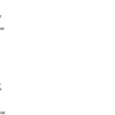
e
bei
,
k
tät