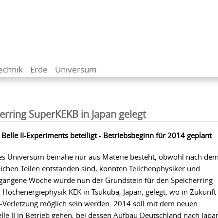
echnik
Erde
Universum
erring SuperKEKB in Japan gelegt
Belle II-Experiments beteiligt - Betriebsbeginn für 2014 geplant
es Universum beinahe nur aus Materie besteht, obwohl nach de
eichen Teilen entstanden sind, konnten Teilchenphysiker und
rgangene Woche wurde nun der Grundstein für den Speicherring
ochenergiephysik KEK in Tsukuba, Japan, gelegt, wo in Zukunft
Verletzung möglich sein werden. 2014 soll mit dem neuen
lle II in Betrieb gehen, bei dessen Aufbau Deutschland nach Japa