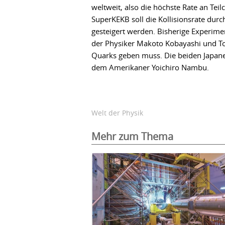
weltweit, also die höchste Rate an Tei
SuperKEKB soll die Kollisionsrate dur
gesteigert werden. Bisherige Experim
der Physiker Makoto Kobayashi und Tos
Quarks geben muss. Die beiden Japane
dem Amerikaner Yoichiro Nambu.
Welt der Physik
Mehr zum Thema