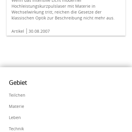
Wenn das intensive Licht moderner
Hochleistungskurzpulslaser mit Materie in
Wechselwirkung tritt, reichen die Gesetze der
klassischen Optik zur Beschreibung nicht mehr aus.
Artikel
30.08.2007
Inhalte
Gebiet
Teilchen
Materie
Leben
Technik