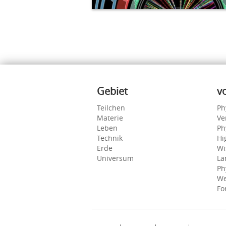
Inhalte
Gebiet
v
Teilchen
Ph
Materie
Ve
Leben
Ph
Technik
Hi
Erde
Wi
Universum
La
Ph
We
Fo