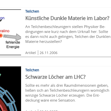
Teilchen
Künstliche Dunkle Materie im Labor?
An Teilchen­beschleunigern stellen Physiker Be­
ding­ung­en wie kurz nach dem Ur­knall her. Sollte
es dann nicht auch ge­lingen, Teil­chen der Dunklen
Materie herzustellen?
Artikel
26.11.2006
Teilchen
Schwarze Löcher am LHC?
Sollte es mehr als drei Raum­dimen­sionen geben,
ließen sich an Teil­chen­be­schleu­nigern womöglich
win­zige Schwarze Löcher erzeu­gen. Die Ent­
deckung wäre eine Sensation.