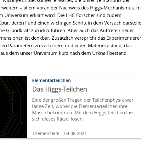
ichtige Entdeckungen erwartet, die unser Verständnis der
rweitern – allem voran der Nachweis des Higgs-Mechanismus, m
m Universum erklärt wird. Die LHC-Forscher sind zudem
pur, deren Fund einen wichtigen Schritt in dem Versuch darstell
ine Grundkraft zurückzuführen. Aber auch das Auftreten neuer
nsionen ist denkbar. Zusätzlich verspricht das Experimentiere
en Parametern zu verfeinern und einen Materiezustand, das
 aus dem unser Universum kurz nach dem Urknall bestand.
Elementarteilchen
Das Higgs-Teilchen
Eine der großen Fragen der Teilchenphysik war
lange Zeit, woher die Elementarteilchen ihre
Masse bekommen. Mit dem Higgs-Teilchen lässt
sich dieses Rätsel lösen.
Themenseite
04.08.2021