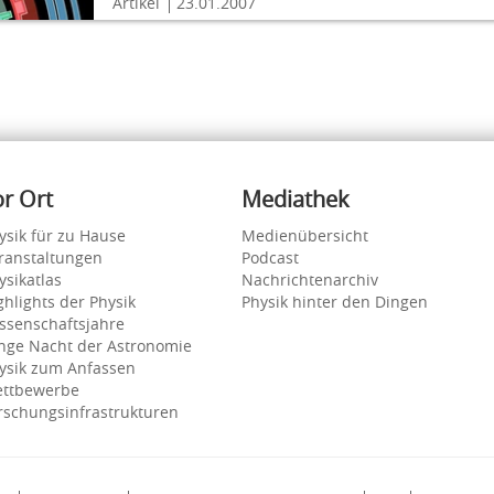
Artikel
23.01.2007
or Ort
Mediathek
ysik für zu Hause
Medienübersicht
ranstaltungen
Podcast
ysikatlas
Nachrichtenarchiv
ghlights der Physik
Physik hinter den Dingen
ssenschaftsjahre
nge Nacht der Astronomie
ysik zum Anfassen
ttbewerbe
rschungsinfrastrukturen