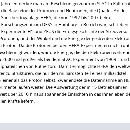
Jahre entdeckte man am Beschleunigerzentrum SLAC in Kaliforn
die Bausteine der Protonen und Neutronen, die Quarks. An der
Speicherringanlage HERA, die von 1992 bis 2007 beim
Forschungszentrum DESY in Hamburg in Betrieb war, schrieben 
Experimente H1 und ZEUS die Erfolgsgeschichte der Streuversu
f Protonen, und der Winkel und die Energie der gestreuten Elektro
m Proton. Da die Protonen bei den HERA-Experimenten nicht ruht
eschleunigt wurden, war die Energie, die den Elektronen währen
twa 2600-mal größer als bei dem SLAC-Experiment von 1969 – und
Alphateilchen von Rutherford. Damit ermöglichte HERA den weltw
er zu Strukturen, die nur den milliardsten Teil eines milliardstel
kleiner als das Proton selbst. Zwar endete die Datennahme an H
mente laufen weiter: Die Auswertung der in 15 Betriebsjahren
it über 2010 hinaus spannende Einsichten in das Innenleben d
en Kräfte liefern.