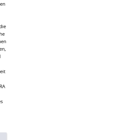
ien
die
che
nen
en,
d
eit
ERA
es