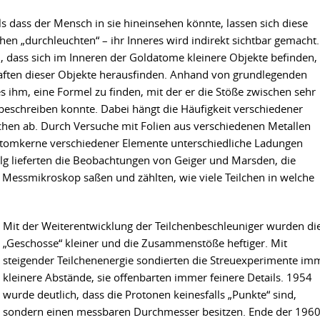
ls dass der Mensch in sie hineinsehen könnte, lassen sich diese
hen „durchleuchten“ – ihr Inneres wird indirekt sichtbar gemacht.
n, dass sich im Inneren der Goldatome kleinere Objekte befinden,
haften dieser Objekte herausfinden. Anhand von grundlegenden
s ihm, eine Formel zu finden, mit der er die Stöße zwischen sehr
 beschreiben konnte. Dabei hängt die Häufigkeit verschiedener
chen ab. Durch Versuche mit Folien aus verschiedenen Metallen
Atomkerne verschiedener Elemente unterschiedliche Ladungen
olg lieferten die Beobachtungen von Geiger und Marsden, die
 Messmikroskop saßen und zählten, wie viele Teilchen in welche
Mit der Weiterentwicklung der Teilchenbeschleuniger wurden di
„Geschosse“ kleiner und die Zusammenstöße heftiger. Mit
steigender Teilchenenergie sondierten die Streuexperimente im
kleinere Abstände, sie offenbarten immer feinere Details. 1954
wurde deutlich, dass die Protonen keinesfalls „Punkte“ sind,
sondern einen messbaren Durchmesser besitzen. Ende der 1960