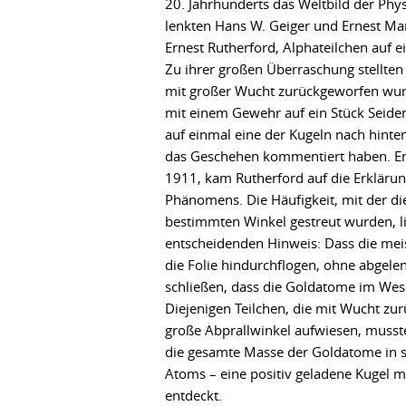
20. Jahrhunderts das Weltbild der Phys
lenkten Hans W. Geiger und Ernest Mar
Ernest Rutherford, Alphateilchen auf 
Zu ihrer großen Überraschung stellten s
mit großer Wucht zurückgeworfen wurd
mit einem Gewehr auf ein Stück Seide
auf einmal eine der Kugeln nach hinten 
das Geschehen kommentiert haben. Ers
1911, kam Rutherford auf die Erklärun
Phänomens. Die Häufigkeit, mit der di
bestimmten Winkel gestreut wurden, l
entscheidenden Hinweis: Dass die meis
die Folie hindurchflogen, ohne abgelen
schließen, dass die Goldatome im Wese
Diejenigen Teilchen, die mit Wucht zu
große Abprallwinkel aufwiesen, musste
die gesamte Masse der Goldatome in s
Atoms – eine positiv geladene Kugel m
entdeckt.