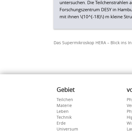
untersuchen. Die Teilchenstrahlen
Forschungszentrum DESY in Hamburg
mit ihnen \(10^{-18}\) m kleine St
Das Supermikroskop HERA – Blick ins In
Inhalte
Gebiet
v
Teilchen
Ph
Materie
Ve
Leben
Ph
Technik
Hi
Erde
Wi
Universum
La