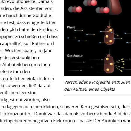
ik revolutionierte. Damals
sden, die Assistenten von
eine hauchdünne Goldfolie.
ie fest, dass einige Teilchen
en. „Ich hatte den Eindruck,
npapier zu schießen und dass
abprallte“, soll Rutherford
t Wochen später, im Jahr
g des erstaunlichen
e Alphateilchen um einen
ieferte ihm den
ten Teilchen einfach durch
Verschiedene Projektile enthüllen
kt zu werden, ließ darauf
den Aufbau eines Objekts
ntlichen leer sind.
rückgestreut wurden, also
n dagegen auf einen kleinen, schweren Kern gestoßen sein, der f
ich konzentriert. Damit war das damals vorherrschende Bild des
it eingebetteten negativen Elektronen – passé: Der Atomkern war