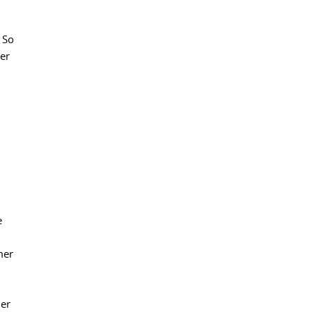
 So
 er
e
mer
er