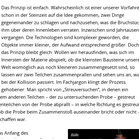
Das Prinzip ist einfach. Wahrscheinlich ist einer unserer Vorfahr
schon in der Steinzeit auf die Idee gekommen, zwei Dinge
gegeneinander zu schlagen und nachzusehen, was die Bruchstü
ihm über deren Innenleben verraten. Inzwischen sind Jahrtause
vergangen. Die Technologien sind komplexer geworden, die
Objekte immer kleiner, der Aufwand entsprechend größer. Doch
das Prinzip bleibt gleich: Wollen wir herausfinden, was sich im
Innersten der Materie abspielt, ob die kleinsten Bausteine unser
Welt womöglich aus noch kleineren zusammengesetzt sind, so
lassen wir zwei Teilchen zusammenprallen und sehen uns an, w
bei der Kollision passiert. Im Fachjargon klingt der Prozess
gehobener: Man spricht von „Streuversuchen“, in denen ein
einem anderen Teilchen – der zu untersuchenden Probe – gestreut
nteilchen von der Probe abprallt – in welche Richtung es gestreu
, ob die Probe beim Zusammenstoß auseinander bricht oder nicht 
schaffen war.
as Anfang des