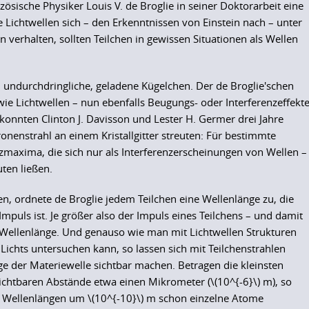
zösische Physiker Louis V. de Broglie in seiner Doktorarbeit eine
 Lichtwellen sich – den Erkenntnissen von Einstein nach – unter
verhalten, sollten Teilchen in gewissen Situationen als Wellen
e, undurchdringliche, geladene Kügelchen. Der de Broglie'schen
 wie Lichtwellen – nun ebenfalls Beugungs- oder Interferenzeffekt
, konnten Clinton J. Davisson und Lester H. Germer drei Jahre
ronenstrahl an einem Kristallgitter streuten: Für bestimmte
nzmaxima, die sich nur als Interferenzerscheinungen von Wellen –
uten ließen.
, ordnete de Broglie jedem Teilchen eine Wellenlänge zu, die
puls ist. Je größer also der Impuls eines Teilchens – und damit
ne Wellenlänge. Und genauso wie man mit Lichtwellen Strukturen
ichts untersuchen kann, so lassen sich mit Teilchenstrahlen
e der Materiewelle sichtbar machen. Betragen die kleinsten
chtbaren Abstände etwa einen Mikrometer (\(10^{-6}\) m), so
t Wellenlängen um \(10^{-10}\) m schon einzelne Atome