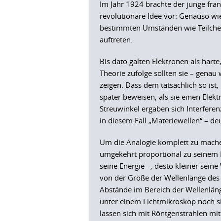
Im Jahr 1924 brachte der junge fran
revolutionäre Idee vor: Genauso wie
bestimmten Umständen wie Teilchen 
auftreten.
Bis dato galten Elektronen als hart
Theorie zufolge sollten sie – genau
zeigen. Dass dem tatsächlich so ist
später beweisen, als sie einen Elekt
Streuwinkel ergaben sich Interfere
in diesem Fall „Materiewellen“ – de
Um die Analogie komplett zu machen
umgekehrt proportional zu seinem Im
seine Energie –, desto kleiner sei
von der Größe der Wellenlänge des L
Abstände im Bereich der Wellenläng
unter einem Lichtmikroskop noch si
lassen sich mit Röntgenstrahlen mi