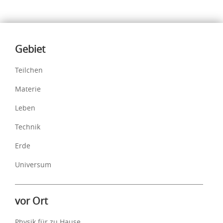
Inhalte
Gebiet
Teilchen
Materie
Leben
Technik
Erde
Universum
vor Ort
Physik für zu Hause