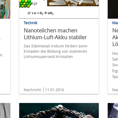
Technik
Ma
Nanoteilchen machen
Ne
Lithium-Luft-Akku stabiler
Ak
e
Lö
Das Edelmetall Iridium fördert beim
Entladen die Bildung von stabileren
Ho
n.
Lithiumsuperoxid-Kristallen.
Sal
St
Ei
Sp
Nachricht
11.01.2016
Na