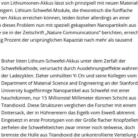
g von Lithiumionen-Akkus lässt sich prinzipiell mit neuen Material
teigern. Lithium-Schwefel-Module, die theoretisch die fünffache
hen Akkus erreichen können, leiden bisher allerdings an einer
n dieses Problem nun mit speziell gekapselten Nanopartikeln aus
sie in der Zeitschrift „Nature Communications“ berichten, erreic
zig Prozent der ursprünglichen Kapazität nach mehr als tausend
Bisher litten Lithium-Schwefel-Akkus unter dem Zerfall der
Schwefelkathode, verursacht durch Ausdehnungseffekte währe
der Ladezyklen. Daher umhüllten Yi Chi und seine Kollegen vom
Department of Material Science and Engineering an der Stanford
University kugelförmige Nanopartikel aus Schwefel mit einer
hauchdünnen, nur 15 Millionstel Millimeter dünnen Schicht aus
Titandioxid. Diese Strukturen verglichen die Forscher mit einem
Dottersack, der in Hühnereiern das Eigelb vom Eiweiß abtrennt.
Eingesetzt in erste Prototypen von der Größe flacher Knopfzellen
zerfielen die Schwefelteilchen zwar immer noch teilweise, doch
bremste die Hülle aus Titandioxid die unkontrollierte Verteilung 