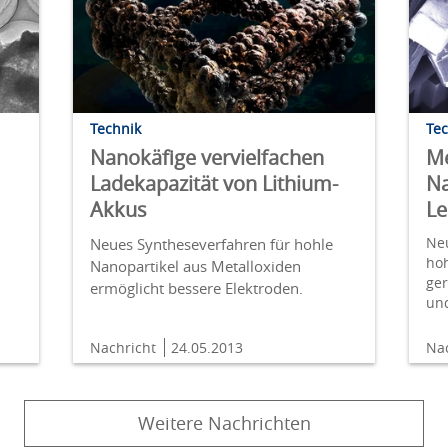
Technik
Te
Nanokäfige vervielfachen
Me
Ladekapazität von Lithium-
Na
Akkus
L
Neu
Neues Syntheseverfahren für hohle
ho
Nanopartikel aus Metalloxiden
ge
ermöglicht bessere Elektroden.
un
Nachricht
24.05.2013
Na
Weitere Nachrichten