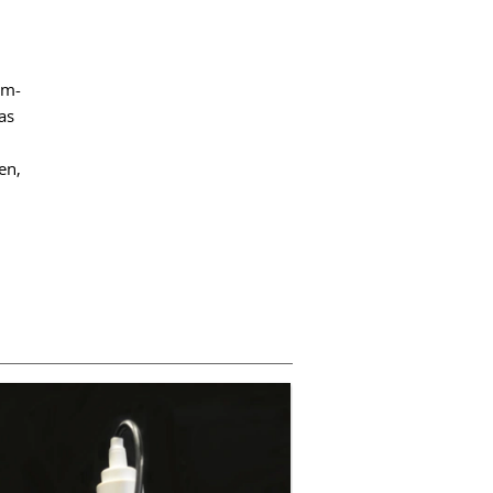
um-
as
en,