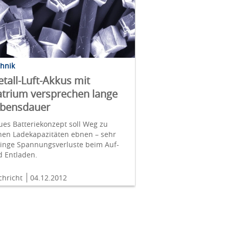
chnik
tall-Luft-Akkus mit
trium versprechen lange
ebensdauer
es Batteriekonzept soll Weg zu
hen Ladekapazitäten ebnen – sehr
ringe Spannungsverluste beim Auf-
d Entladen.
chricht
04.12.2012