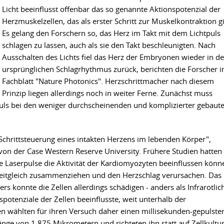
Licht beeinflusst offenbar das so genannte Aktionspotenzial der
Herzmuskelzellen, das als erster Schritt zur Muskelkontraktion gi
Es gelang den Forschern so, das Herz im Takt mit dem Lichtpuls
schlagen zu lassen, auch als sie den Takt beschleunigten. Nach
Ausschalten des Lichts fiel das Herz der Embryonen wieder in d
ursprünglichen Schlagrhythmus zurück, berichten die Forscher 
Fachblatt "Nature Photonics". Herzschrittmacher nach diesem
Prinzip liegen allerdings noch in weiter Ferne. Zunächst muss
puls bei den weniger durchscheinenden und komplizierter gebaut
 Schrittsteuerung eines intakten Herzens im lebenden Körper",
on der Case Western Reserve University. Frühere Studien hatten
 Laserpulse die Aktivität der Kardiomyozyten beeinflussen könn
 zeitgleich zusammenziehen und den Herzschlag verursachen. Das
ers konnte die Zellen allerdings schädigen - anders als Infrarotlich
spotenziale der Zellen beeinflusste, weit unterhalb der
gen wählten für ihren Versuch daher einen millisekunden-gepulste
änge von 1,875 Mikrometern und richteten ihn statt auf Zellkultu