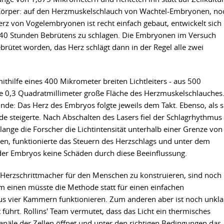
 Körper: auf den Herzmuskelschlauch von Wachtel-Embryonen, no
erz von Vogelembryonen ist recht einfach gebaut, entwickelt sich
d 40 Stunden Bebrütens zu schlagen. Die Embryonen im Versuch
ütet worden, das Herz schlägt dann in der Regel alle zwei
 mithilfe eines 400 Mikrometer breiten Lichtleiters - aus 500
ne 0,3 Quadratmillimeter große Fläche des Herzmuskelschlauches
nde: Das Herz des Embryos folgte jeweils dem Takt. Ebenso, als s
de steigerte. Nach Abschalten des Lasers fiel der Schlagrhythmus
ange die Forscher die Lichtintensität unterhalb einer Grenze von
ten, funktionierte das Steuern des Herzschlags und unter dem
der Embryos keine Schäden durch diese Beeinflussung.
 Herzschrittmacher für den Menschen zu konstruieren, sind noch
um einen müsste die Methode statt für einen einfachen
us vier Kammern funktionieren. Zum anderen aber ist noch unkla
führt. Rollins' Team vermutet, dass das Licht ein thermisches
kanäle der Zellen öffnet und unter den richtigen Bedingungen das