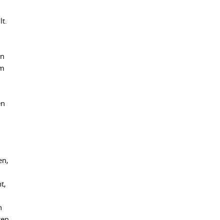
lt.
en
im
en
en,
t,
n
ren