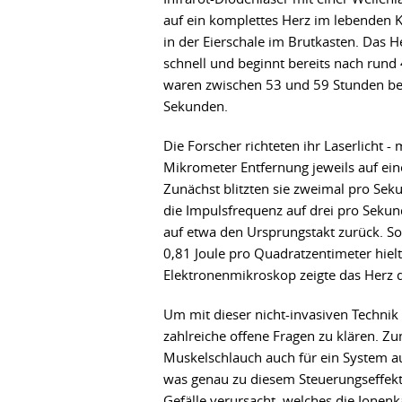
auf ein komplettes Herz im lebenden
in der Eierschale im Brutkasten. Das H
schnell und beginnt bereits nach run
waren zwischen 53 und 59 Stunden bebr
Sekunden.
Die Forscher richteten ihr Laserlicht -
Mikrometer Entfernung jeweils auf ei
Zunächst blitzten sie zweimal pro Seku
die Impulsfrequenz auf drei pro Sekun
auf etwa den Ursprungstakt zurück. Sol
0,81 Joule pro Quadratzentimeter hiel
Elektronenmikroskop zeigte das Herz 
Um mit dieser nicht-invasiven Technik
zahlreiche offene Fragen zu klären. Z
Muskelschlauch auch für ein System a
was genau zu diesem Steuerungseffekt 
Gefälle verursacht, welches die Ionen