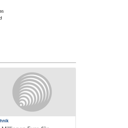
as
d
chnik