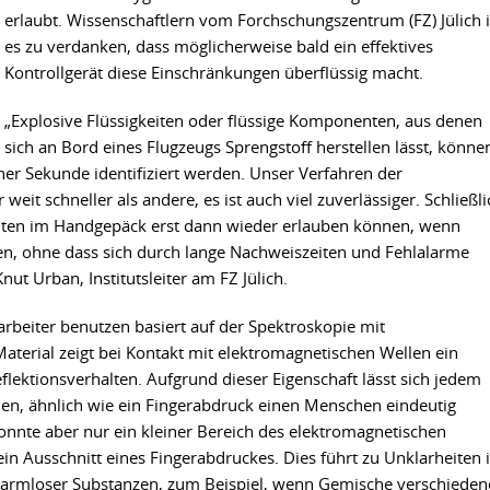
erlaubt. Wissenschaftlern vom Forchschungszentrum (FZ) Jülich i
es zu verdanken, dass möglicherweise bald ein effektives
Kontrollgerät diese Einschränkungen überflüssig macht.
„Explosive Flüssigkeiten oder flüssige Komponenten, aus denen
sich an Bord eines Flugzeugs Sprengstoff herstellen lässt, könne
ner Sekunde identifiziert werden. Unser Verfahren der
r weit schneller als andere, es ist auch viel zuverlässiger. Schließl
iten im Handgepäck erst dann wieder erlauben können, wenn
den, ohne dass sich durch lange Nachweiszeiten und Fehlalarme
nut Urban, Institutsleiter am FZ Jülich.
rbeiter benutzen basiert auf der Spektroskopie mit
aterial zeigt bei Kontakt mit elektromagnetischen Wellen ein
flektionsverhalten. Aufgrund dieser Eigenschaft lässt sich jedem
nen, ähnlich wie ein Fingerabdruck einen Menschen eindeutig
 konnte aber nur ein kleiner Bereich des elektromagnetischen
in Ausschnitt eines Fingerabdruckes. Dies führt zu Unklarheiten 
harmloser Substanzen, zum Beispiel, wenn Gemische verschieden