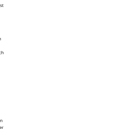
st
n
ich
in
er