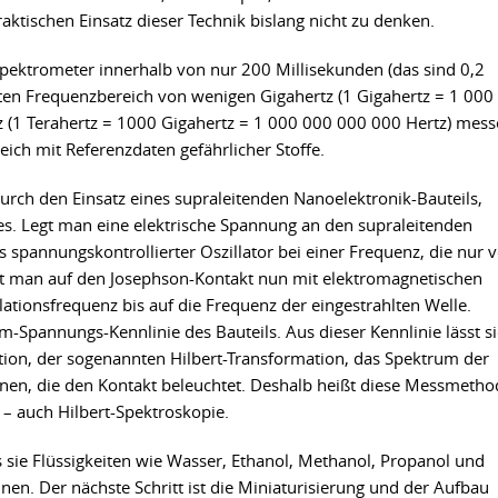
raktischen Einsatz dieser Technik bislang nicht zu denken.
pektrometer innerhalb von nur 200 Millisekunden (das sind 0,2
ten Frequenzbereich von wenigen Gigahertz (1 Gigahertz = 1 000
tz (1 Terahertz = 1000 Gigahertz = 1 000 000 000 000 Hertz) mess
ich mit Referenzdaten gefährlicher Stoffe.
urch den Einsatz eines supraleitenden Nanoelektronik-Bauteils,
s. Legt man eine elektrische Spannung an den supraleitenden
ls spannungskontrollierter Oszillator bei einer Frequenz, die nur 
t man auf den Josephson-Kontakt nun mit elektromagnetischen
llationsfrequenz bis auf die Frequenz der eingestrahlten Welle.
m-Spannungs-Kennlinie des Bauteils. Aus dieser Kennlinie lässt s
tion, der sogenannten Hilbert-Transformation, das Spektrum der
nen, die den Kontakt beleuchtet. Deshalb heißt diese Messmetho
on – auch Hilbert-Spektroskopie.
s sie Flüssigkeiten wie Wasser, Ethanol, Methanol, Propanol und
en. Der nächste Schritt ist die Miniaturisierung und der Aufbau