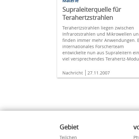
Materie
Supraleiterquelle für
Terahertzstrahlen
Terahertzstrahlen liegen zwischen
Infrarotstrahlen und Mikrowellen u
finden immer mehr Anwendungen. E
internationales Forscherteam
entwickelte nun aus Supraleitern ei
viel versprechendes Terahertz-Modu
Nachricht
27.11.2007
Inhalte
Gebiet
v
Teilchen
Ph