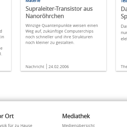
Materie
Tei
Supraleiter-Transistor aus
Da
Nanoröhrchen
S
Winzige Quantenpunkte weisen einen
Das
nd
Weg auf, zukünftige Computerchips
nur
in
noch schneller und ihre Strukturen
el
noch kleiner zu gestalten.
ne
l.
Nachricht
24.02.2006
Th
or Ort
Mediathek
ysik für zu Hause
Medienübersicht