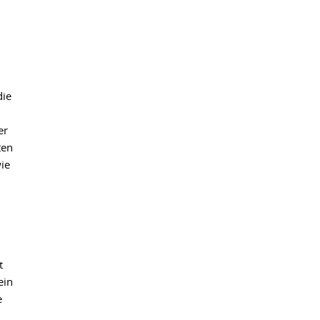
die
er
ten
ie
t
ein
e