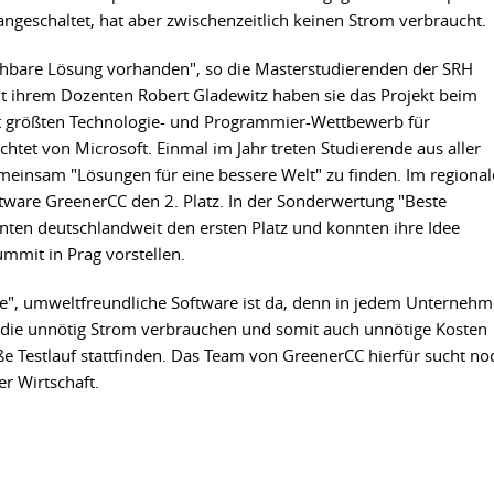
ngeschaltet, hat aber zwischenzeitlich keinen Strom verbraucht.
ichbare Lösung vorhanden", so die Masterstudierenden der SRH
 ihrem Dozenten Robert Gladewitz haben sie das Projekt beim
t größten Technologie- und Programmier-Wettbewerb für
htet von Microsoft. Einmal im Jahr treten Studierende aus aller
einsam "Lösungen für eine bessere Welt" zu finden. Im regiona
ftware GreenerCC den 2. Platz. In der Sonderwertung "Beste
ten deutschlandweit den ersten Platz und konnten ihre Idee
mmit in Prag vorstellen.
de", umweltfreundliche Software ist da, denn in jedem Unterneh
, die unnötig Strom verbrauchen und somit auch unnötige Kosten
oße Testlauf stattfinden. Das Team von GreenerCC hierfür sucht no
r Wirtschaft.