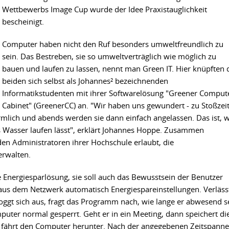
Wettbewerbs Image Cup wurde der Idee Praxistauglichkeit
bescheinigt.
Computer haben nicht den Ruf besonders umweltfreundlich zu
sein. Das Bestreben, sie so umweltverträglich wie möglich zu
bauen und laufen zu lassen, nennt man Green IT. Hier knüpften 
beiden sich selbst als Johannes² bezeichnenden
Informatikstudenten mit ihrer Softwarelösung "Greener Comput
Cabinet" (GreenerCC) an. "Wir haben uns gewundert - zu Stoßzei
mlich und abends werden sie dann einfach angelassen. Das ist, w
asser laufen lässt", erklärt Johannes Hoppe. Zusammen
 den Administratoren ihrer Hochschule erlaubt, die
erwalten.
e Energiesparlösung, sie soll auch das Bewusstsein der Benutzer
e aus dem Netzwerk automatisch Energiespareinstellungen. Verläss
loggt sich aus, fragt das Programm nach, wie lange er abwesend s
mputer normal gesperrt. Geht er in ein Meeting, dann speichert di
d fährt den Computer herunter. Nach der angegebenen Zeitspanne