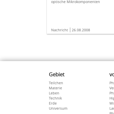
optische Mikrokomponenten
Nachricht
26.08.2008
Inhalte
Gebiet
v
Teilchen
Ph
Materie
Ve
Leben
Ph
Technik
Hi
Erde
Wi
Universum
La
Ph