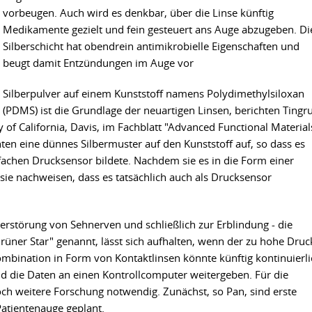
vorbeugen. Auch wird es denkbar, über die Linse künftig
Medikamente gezielt und fein gesteuert ans Auge abzugeben. Di
Silberschicht hat obendrein antimikrobielle Eigenschaften und
beugt damit Entzündungen im Auge vor
Silberpulver auf einem Kunststoff namens Polydimethylsiloxan
(PDMS) ist die Grundlage der neuartigen Linsen, berichten Tingru
 of California, Davis, im Fachblatt "Advanced Functional Material
ten eine dünnes Silbermuster auf den Kunststoff auf, so dass es
nfachen Drucksensor bildete. Nachdem sie es in die Form einer
sie nachweisen, dass es tatsächlich auch als Drucksensor
rstörung von Sehnerven und schließlich zur Erblindung - die
ner Star" genannt, lässt sich aufhalten, wenn der zu hohe Druc
ombination in Form von Kontaktlinsen könnte künftig kontinuierli
d die Daten an einen Kontrollcomputer weitergeben. Für die
och weitere Forschung notwendig. Zunächst, so Pan, sind erste
Patientenauge geplant.