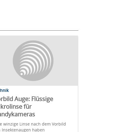
chnik
rbild Auge: Flüssige
krolinse für
andykameras
e winzige Linse nach dem Vorbild
n Insektenaugen haben