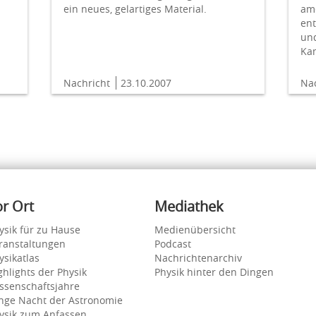
ein neues, gelartiges Material.
am
ent
und
Ka
Nachricht
23.10.2007
Na
or Ort
Mediathek
ysik für zu Hause
Medienübersicht
ranstaltungen
Podcast
ysikatlas
Nachrichtenarchiv
ghlights der Physik
Physik hinter den Dingen
ssenschaftsjahre
nge Nacht der Astronomie
ysik zum Anfassen