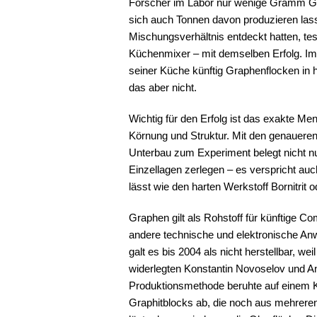
Forscher im Labor nur wenige Gramm Gr
sich auch Tonnen davon produzieren lass
Mischungsverhältnis entdeckt hatten, te
Küchenmixer – mit demselben Erfolg. Im P
seiner Küche künftig Graphenflocken in h
das aber nicht.
Wichtig für den Erfolg ist das exakte Me
Körnung und Struktur. Mit den genaueren 
Unterbau zum Experiment belegt nicht nur
Einzellagen zerlegen – es verspricht au
lässt wie den harten Werkstoff Bornitrit
Graphen gilt als Rohstoff für künftige C
andere technische und elektronische An
galt es bis 2004 als nicht herstellbar, we
widerlegten Konstantin Novoselov und An
Produktionsmethode beruhte auf einem K
Graphitblocks ab, die noch aus mehreren