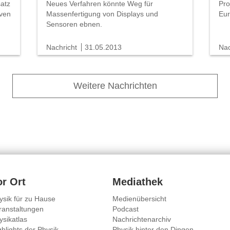
satz
Neues Verfahren könnte Weg für
Pro
iven
Massenfertigung von Displays und
Eur
Sensoren ebnen.
Nachricht
31.05.2013
Nac
Weitere Nachrichten
or Ort
Mediathek
ysik für zu Hause
Medienübersicht
ranstaltungen
Podcast
ysikatlas
Nachrichtenarchiv
ghlights der Physik
Physik hinter den Dingen