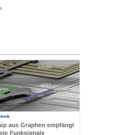
n
chnik
ip aus Graphen empfängt
ste Funksignale