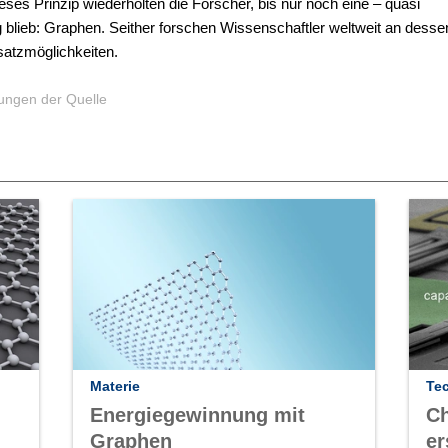
ses Prinzip wiederholten die Forscher, bis nur noch eine – quasi
g blieb: Graphen. Seither forschen Wissenschaftler weltweit an desse
satzmöglichkeiten.
ngen der Quelle
Materie
Te
Energiegewinnung mit
Ch
Graphen
er