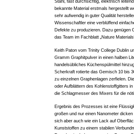
Stahl, fast durchsichtig, elektrisch leiten
bekannte Material erstmals hergestellt 
sehr aufwendig in guter Qualität herstell
Wissenschaftler eine verblüffend einfa
Defekte zu produzieren. Dazu genügen Gr
das Team im Fachblatt „Nature Materials
Keith Paton vom Trinity College Dublin 
Gramm Graphitpulver in einen halben Lite
handelsübliches Küchenspülmittel hinzug
Scherkraft rotierte das Gemisch 10 bis 
zu einzelnen Graphenlagen zerfielen. Die 
oder Aufblättern des Kohlenstoffgitters i
die Schlagmesser des Mixers für die nöti
Ergebnis des Prozesses ist eine Flüssig
großen und nur einen Nanometer dicken Ko
sich aber auch wie ein Lack auf Oberflä
Kunststoffen zu einem stabilen Verbundma