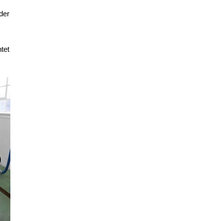
der
tet