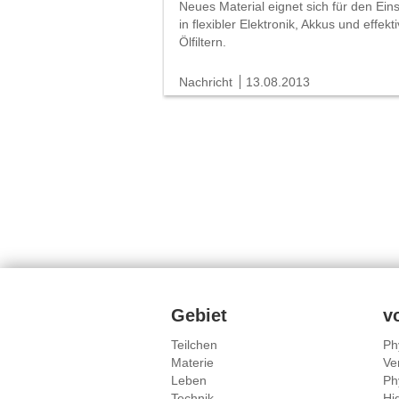
Neues Material eignet sich für den Ein
in flexibler Elektronik, Akkus und effekt
Ölfiltern.
Nachricht
13.08.2013
Inhalte
Gebiet
v
Teilchen
Ph
Materie
Ve
Leben
Ph
Technik
Hi