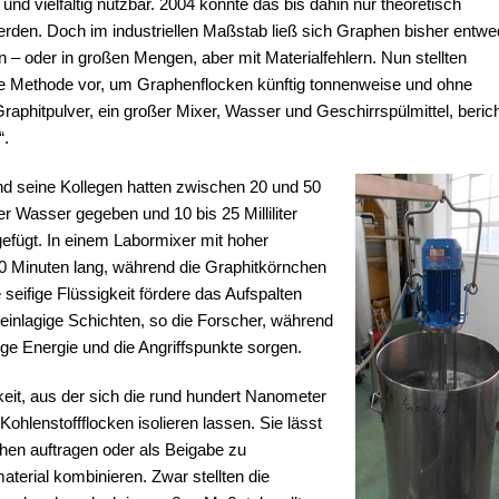
d und vielfältig nutzbar. 2004 konnte das bis dahin nur theoretisch
werden. Doch im industriellen Maßstab ließ sich Graphen bisher entwe
en – oder in großen Mengen, aber mit Materialfehlern. Nun stellten
che Methode vor, um Graphenflocken künftig tonnenweise und ohne
aphitpulver, ein großer Mixer, Wasser und Geschirrspülmittel, berich
“.
und seine Kollegen hatten zwischen 20 und 50
r Wasser gegeben und 10 bis 25 Milliliter
efügt. In einem Labormixer mit hoher
30 Minuten lang, während die Graphitkörnchen
seifige Flüssigkeit fördere das Aufspalten
n einlagige Schichten, so die Forscher, während
ge Energie und die Angriffspunkte sorgen.
keit, aus der sich die rund hundert Nanometer
hlenstoffflocken isolieren lassen. Sie lässt
chen auftragen oder als Beigabe zu
terial kombinieren. Zwar stellten die