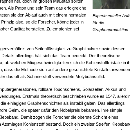
aphen her, doch im großen Maßstab sollten
en. Als Paton und sein Team das erfolgreiche
steten sie den Ablauf auch mit einem normalen
Experimenteller Auf
rinzip also, so die Forscher, könne jeder in
für die
oher Qualität herstellen. Zu empfehlen sei
Graphenproduktion
ngenverhältnis von Seifenflüssigkeit zu Graphitpulver sowie dessen
Details allerdings hält sich das Team bedeckt. Der theoretische
, ab welchen Mixgeschwindigkeiten sich die Kohlenstoffkristalle in i
ch, dass die Methode sich auf andere geschichtete Kristalle anwenden
 oder das oft als Schmierstoff verwendete Molybdänsulfid.
omputergenerationen, rollbare Touchscreens, Solarzellen, Akkus und
wendungen. Erstmals theoretisch beschrieben wurde es 1947, allerdi
il die einlagigen Graphenschichten als instabil galten. Das allerdings
dre Geim, die später dafür den Nobelpreis bekamen. Ihre simple
lebeband. Damit zogen die Forscher die oberste Schicht eines
 Atomlagen Kohlenstoff bestand. Doch ein zweiter Streifen Klebeban