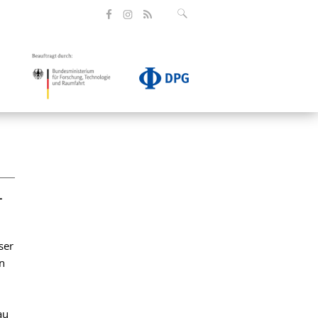
-
ser
n
au