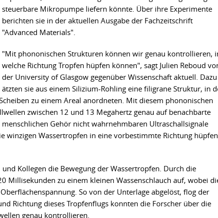
steuerbare Mikropumpe liefern könnte. Über ihre Experimente
berichten sie in der aktuellen Ausgabe der Fachzeitschrift
"Advanced Materials".
"Mit phononischen Strukturen können wir genau kontrollieren, i
welche Richtung Tropfen hüpfen können", sagt Julien Reboud vo
der University of Glasgow gegenüber Wissenschaft aktuell. Dazu
ätzten sie aus einem Silizium-Rohling eine filigrane Struktur, in d
ne Scheiben zu einem Areal anordneten. Mit diesem phononischen
hallwellen zwischen 12 und 13 Megahertz genau auf benachbarte
 menschlichen Gehör nicht wahrnehmbaren Ultraschallsignale
ie winzigen Wassertropfen in eine vorbestimmte Richtung hüpfen
 und Kollegen die Bewegung der Wassertropfen. Durch die
 20 Millisekunden zu einem kleinen Wassenschlauch auf, wobei di
 Oberflächenspannung. So von der Unterlage abgelöst, flog der
und Richtung dieses Tropfenflugs konnten die Forscher über die
wellen genau kontrollieren.