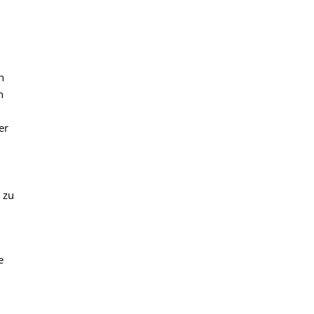
n
n
er
 zu
e