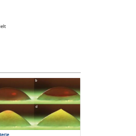
m
elt
terie