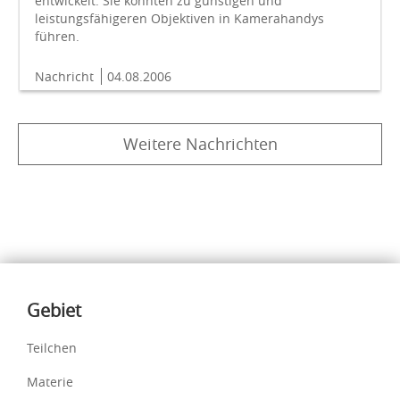
entwickelt. Sie könnten zu günstigen und
leistungsfähigeren Objektiven in Kamerahandys
führen.
Nachricht
04.08.2006
Weitere Nachrichten
Inhalte
Gebiet
Teilchen
Materie