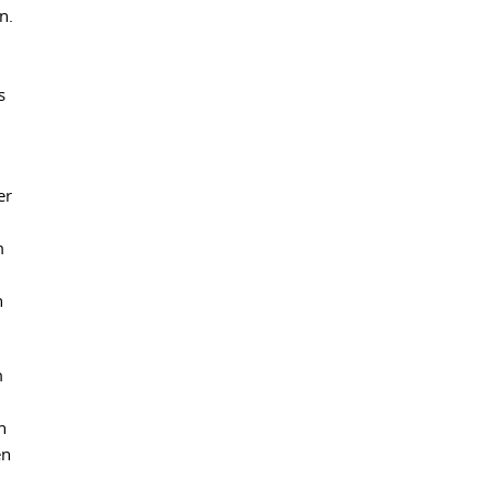
n.
s
er
m
n
m
n
en
h