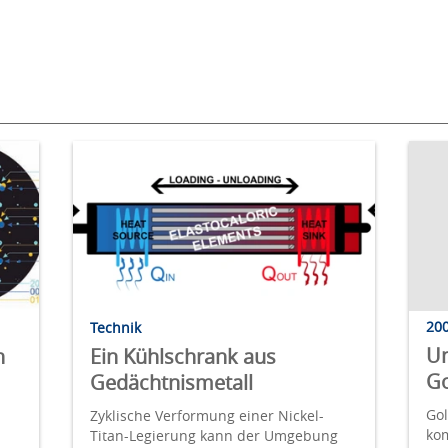
20
Technik
Un
n
Ein Kühlschrank aus
Go
Gedächtnismetall
Gol
Zyklische Verformung einer Nickel-
ko
Titan-Legierung kann der Umgebung