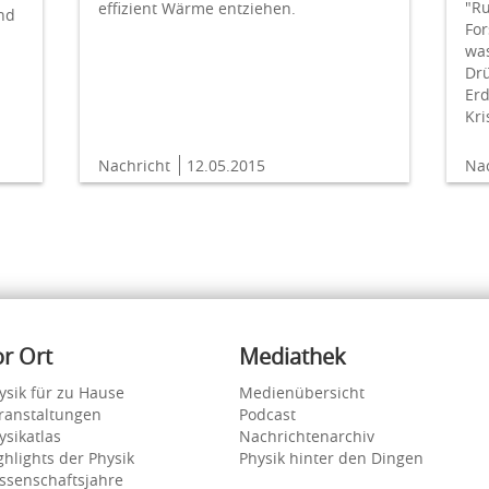
"Ru
effizient Wärme entziehen.
nd
For
was
Dr
Erd
Kri
Nachricht
12.05.2015
Na
or Ort
Mediathek
ysik für zu Hause
Medienübersicht
ranstaltungen
Podcast
ysikatlas
Nachrichtenarchiv
ghlights der Physik
Physik hinter den Dingen
ssenschaftsjahre