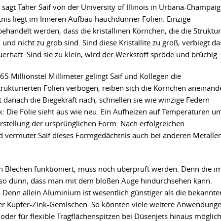
", sagt Taher Saif von der University of Illinois in Urbana-Champaig
is liegt im Inneren Aufbau hauchdünner Folien. Einzige
handelt werden, dass die kristallinen Körnchen, die die Struktur
und nicht zu grob sind. Sind diese Kristallite zu groß, verbiegt da
erhaft. Sind sie zu klein, wird der Werkstoff spröde und brüchig.
 Millionstel Millimeter gelingt Saif und Kollegen die
ukturierten Folien verbogen, reiben sich die Körnchen aneinand
 danach die Biegekraft nach, schnellen sie wie winzige Federn
k: Die Folie sieht aus wie neu. Ein Aufheizen auf Temperaturen u
rstellung der ursprünglichen Form. Nach erfolgreichen
 vermutet Saif dieses Formgedächtnis auch bei anderen Metalle
n Blechen funktioniert, muss noch überprüft werden. Denn die i
so dünn, dass man mit dem bloßen Auge hindurchsehen kann.
 Denn allein Aluminium ist wesentlich günstiger als die bekannte
der Kupfer-Zink-Gemischen. So könnten viele weitere Anwendung
oder für flexible Tragflächenspitzen bei Düsenjets hinaus möglic