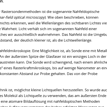
en.
der Rastersondenmethoden ist die sogenannte Nahfeldoptische
ar-field optical microscopy
). Wie oben beschrieben, können
hts erkennen, weil die Wellenlängen des sichtbaren Lichtes vie
be Wahrheit. Licht verhält sich im sogenannten Nahfeld einer
elches wir ausschließlich wahrnehmen. Das Nahfeld ist die Umgeb
bstand, der deutlich kleiner ist, als die Lichtwellenlänge.
ahfeldmikroskopie. Eine Möglichkeit ist, als Sonde eine mit Metal
n der äußersten Spitze der Glasfaser ist ein winziges Loch in der
r austreten kann. Die Sonde wird schwingend, nach einem ähnlich
s“ eines Rasterkraftmikroskops, bis auf wenige Nanometer an ein
konstanten Abstand zur Probe gehalten. Das von der Probe
nik ist, möglichst kleine Lichtquellen herzustellen. So wurde au
lnes Molekül als Lichtquelle zu verwenden, das am äußersten Ende
hl eine atomare Bildauflösung mit nahfeldoptischen Methoden