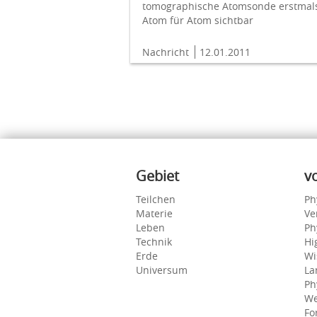
tomographische Atomsonde erstmal
Atom für Atom sichtbar
Nachricht
12.01.2011
Inhalte
Gebiet
v
Teilchen
Ph
Materie
Ve
Leben
Ph
Technik
Hi
Erde
Wi
Universum
La
Ph
We
Fo