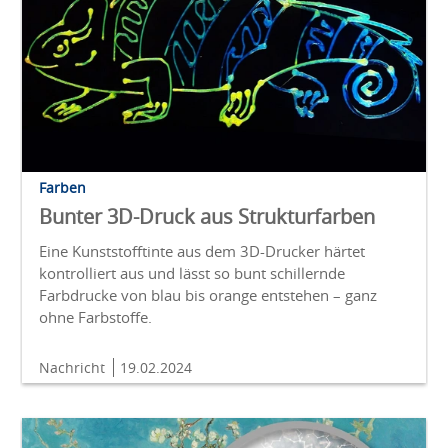
Farben
Bunter 3D-Druck aus Strukturfarben
Eine Kunststofftinte aus dem 3D-Drucker härtet
kontrolliert aus und lässt so bunt schillernde
Farbdrucke von blau bis orange entstehen – ganz
ohne Farbstoffe.
Nachricht
19.02.2024