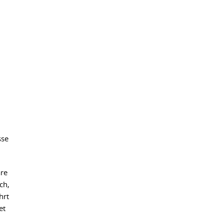
sse
äre
ch,
hrt
et