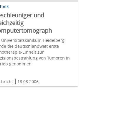
chnik
schleuniger und
eichzeitig
omputertomograph
Universitätsklinikum Heidelberg
de die deutschlandweit erste
otherapie-Einheit zur
zisionsbestrahlung von Tumoren in
trieb genommen
chricht
18.08.2006