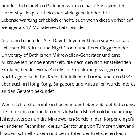
hundert behandelten Patienten wurden, nach Aussagen der
University Hospitals Leicester, viele geheilt oder ihre
Lebenserwartung erheblich erhöht; auch wenn diese vorher auf
weniger als 12 Monate geschätzt wurde.
Als Team haben der Arzt David Lloyd der University Hospitals
Leicester NHS Trust und Nigel Cronin und Peter Clegg von der
University of Bath einen Mikrowellen-Generator und eine
Mikrowellen-Sonde entwickelt, die nach den sich einstellenden
Erfolgen, bei der Firma Acculis in Produktion gegangen sind.
Nachfrage besteht bei Krebs-Klininiken in Europa und den USA;
aber auch in Hong Kong, Singapore und Australien wurde Intere
an den Geräten bekundet.
Wenn sich erst einmal Zirrhosen in der Leber gebildet hätten, w
ors mit konventionellen medizinischen Mitteln nicht mehr mögli
 Methode werde nun die Mikrowellen-Sonde in den Körper eingefü
ber anderen Techniken, die zur Zerstörung von Tumoren verwend
l haben, schnell zu sein und beim Töten der Krebszellen kaum