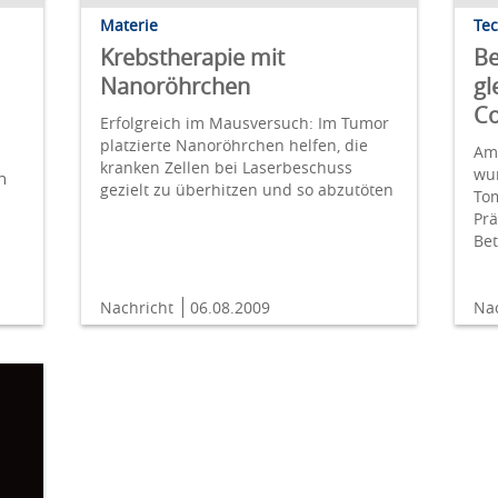
Materie
Te
Krebstherapie mit
Be
Nanoröhrchen
gl
C
Erfolgreich im Mausversuch: Im Tumor
platzierte Nanoröhrchen helfen, die
Am 
kranken Zellen bei Laserbeschuss
wur
n
gezielt zu überhitzen und so abzutöten
Tom
Prä
Be
Nachricht
06.08.2009
Na