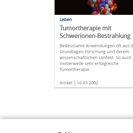
Leben
Tumortherapie mit
Schwerionen-Bestrahlung
Bedeutsame Anwendungen oft aus 
Grundlagen-Forschung und derem
wissen­schaftlichen Um­feld. So auch 
mittler­weile sehr erfolgreiche
Tumortherapie.
Artikel
16.03.2002
Inhalte