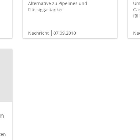
Alternative zu Pipelines und
Um
Flüssiggastanker
Gas
fäl
Nachricht
07.09.2010
Na
en
ten