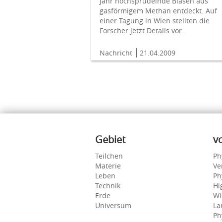
Jahr hochsprudelnde Blasen aus
gasförmigem Methan entdeckt. Auf
einer Tagung in Wien stellten die
Forscher jetzt Details vor.
Nachricht
21.04.2009
Inhalte
Gebiet
v
Teilchen
Ph
Materie
Ve
Leben
Ph
Technik
Hi
Erde
Wi
Universum
La
Ph