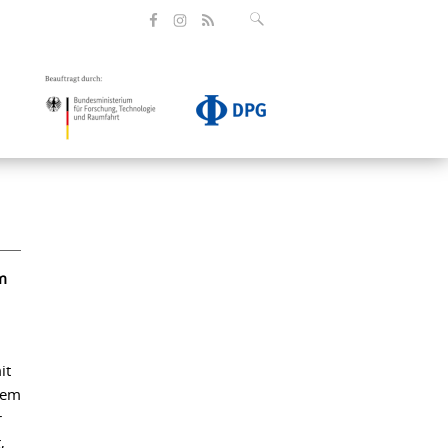
m
it
sem
r
,