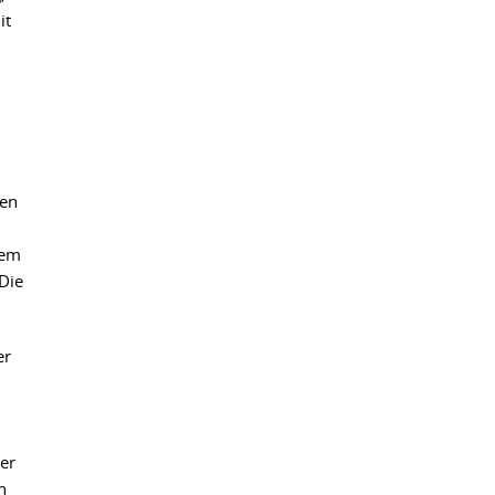
it
len
nem
 Die
er
er
n