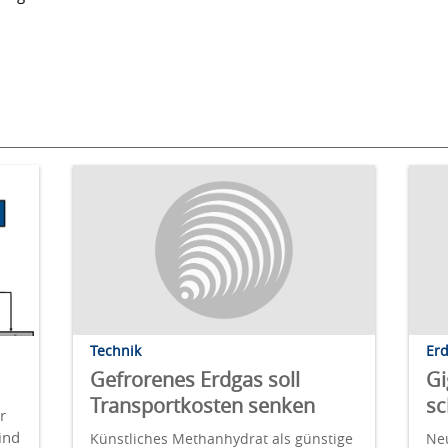
Technik
Er
Gefrorenes Erdgas soll
Gi
Transportkosten senken
sc
r
ind
Künstliches Methanhydrat als günstige
Neu