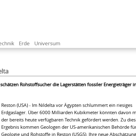
echnik
Erde
Universum
elta
chätzen Rohstoffsucher die Lagerstätten fossiler Energieträger i
Reston (USA) - Im Nildelta vor Ägypten schlummert ein riesiges
Erdgaslager. Über 6000 Milliarden Kubikmeter könnten davon m
der bereits heute verfügbaren Technik gefördert werden. Zu die
Ergebnis kommen Geologen der US-amerikanischen Behörde fü
Geologie und Rohstoffe in Reston (USGS). Ihre neue Abschätzung