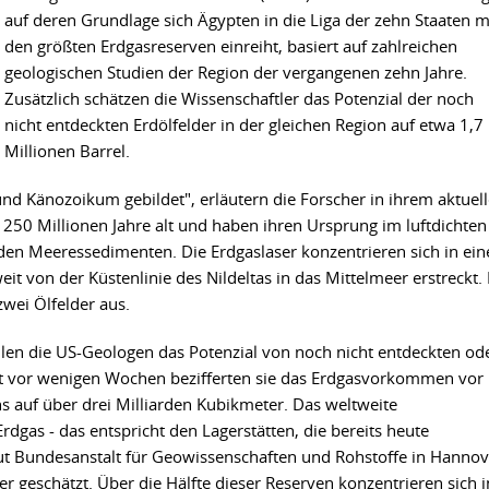
auf deren Grundlage sich Ägypten in die Liga der zehn Staaten m
den größten Erdgasreserven einreiht, basiert auf zahlreichen
geologischen Studien der Region der vergangenen zehn Jahre.
Zusätzlich schätzen die Wissenschaftler das Potenzial der noch
nicht entdeckten Erdölfelder in der gleichen Region auf etwa 1,7
Millionen Barrel.
 Känozoikum gebildet", erläutern die Forscher in ihrem aktuel
zu 250 Millionen Jahre alt und haben ihren Ursprung im luftdichten
den Meeressedimenten. Die Erdgaslaser konzentrieren sich in ei
it von der Küstenlinie des Nildeltas in das Mittelmeer erstreckt.
wei Ölfelder aus.
len die US-Geologen das Potenzial von noch nicht entdeckten od
rst vor wenigen Wochen bezifferten sie das Erdgasvorkommen vor
ns auf über drei Milliarden Kubikmeter. Das weltweite
dgas - das entspricht den Lagerstätten, die bereits heute
ut Bundesanstalt für Geowissenschaften und Rohstoffe in Hannov
 geschätzt. Über die Hälfte dieser Reserven konzentrieren sich i