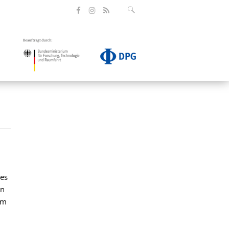
des
en
am