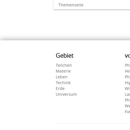
Themenseite
Inhalte
Gebiet
v
Teilchen
Ph
Materie
Ve
Leben
Ph
Technik
Hi
Erde
Wi
Universum
La
Ph
We
Fo