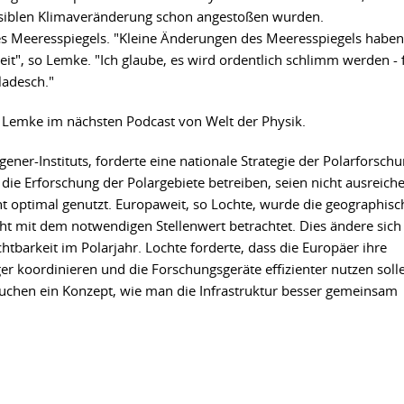
rsiblen Klimaveränderung schon angestoßen wurden.
s Meeresspiegels. "Kleine Änderungen des Meeresspiegels haben
it", so Lemke. "Ich glaube, es wird ordentlich schlimm werden - 
gladesch."
t Lemke im nächsten Podcast von Welt der Physik.
ener-Instituts, forderte eine nationale Strategie der Polarforschu
d die Erforschung der Polargebiete betreiben, seien nicht ausreich
ht optimal genutzt. Europaweit, so Lochte, wurde die geographisc
cht mit dem notwendigen Stellenwert betrachtet. Dies ändere sich
htbarkeit im Polarjahr. Lochte forderte, dass die Europäer ihre
ger koordinieren und die Forschungsgeräte effizienter nutzen soll
rauchen ein Konzept, wie man die Infrastruktur besser gemeinsam