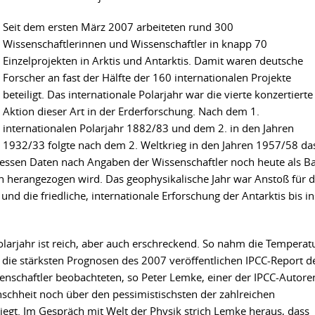
Seit dem ersten März 2007 arbeiteten rund 300
Wissenschaftlerinnen und Wissenschaftler in knapp 70
Einzelprojekten in Arktis und Antarktis. Damit waren deutsche
Forscher an fast der Hälfte der 160 internationalen Projekte
beteiligt. Das internationale Polarjahr war die vierte konzertierte
Aktion dieser Art in der Erderforschung. Nach dem 1.
internationalen Polarjahr 1882/83 und dem 2. in den Jahren
1932/33 folgte nach dem 2. Weltkrieg in den Jahren 1957/58 da
 dessen Daten nach Angaben der Wissenschaftler noch heute als Ba
n herangezogen wird. Das geophysikalische Jahr war Anstoß für 
 und die friedliche, internationale Erforschung der Antarktis bis in
olarjahr ist reich, aber auch erschreckend. So nahm die Temperat
bst die stärksten Prognosen des 2007 veröffentlichen IPCC-Report d
enschaftler beobachteten, so Peter Lemke, einer der IPCC-Autore
schheit noch über den pessimistischsten der zahlreichen
iegt. Im Gespräch mit Welt der Physik strich Lemke heraus, dass