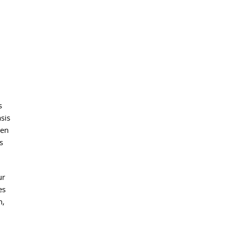
s
sis
den
s
ur
es
n,