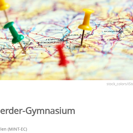
stock_colors/iSt
-Herder-Gymnasium
len (MINT-EC)